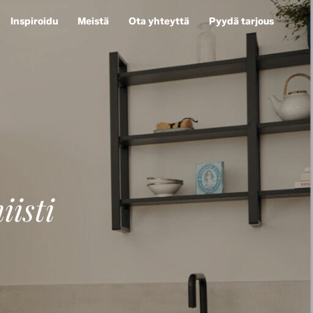
Inspiroidu
Meistä
Ota yhteyttä
Pyydä tarjous
isti