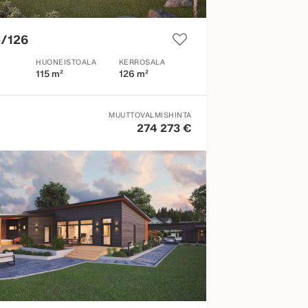
5/126
HUONEISTOALA
KERROSALA
115 m²
126 m²
MUUTTOVALMISHINTA
274 273 €