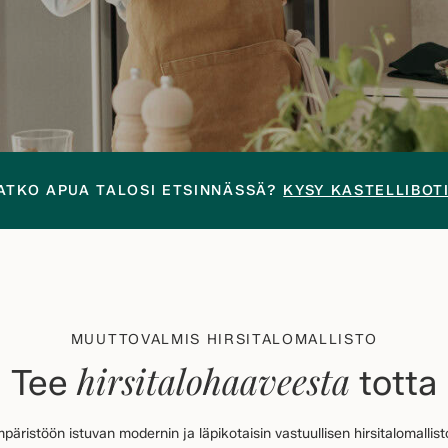
ATKO APUA TALOSI ETSINNÄSSÄ?
KYSY KASTELLIBOT
MUUTTOVALMIS HIRSITALOMALLISTO
hirsitalohaaveesta
Tee
totta
äristöön istuvan modernin ja läpikotaisin vastuullisen hirsitalomallisto