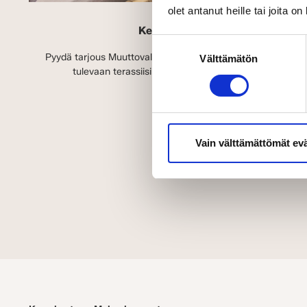
olet antanut heille tai joita o
Kesäkampanja:
7 000 euroa tera
Suostumuksen
Pyydä tarjous Muuttovalmiista tai Viittä vaille valmiista hir
Välttämätön
valinta
tulevaan terassiisi. Tutustu tarjoukseen ja kysy lisää
LUE LISÄÄ EDUSTA
Vain välttämättömät ev