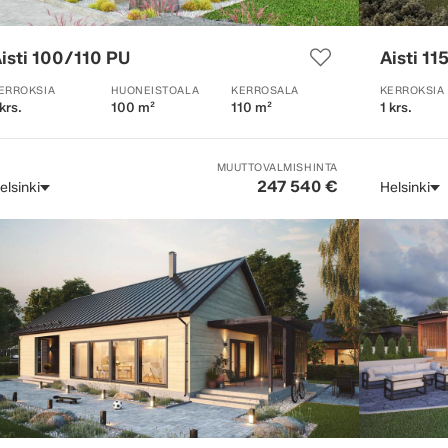
isti 100/110 PU
Aisti 11
ERROKSIA
HUONEISTOALA
KERROSALA
KERROKSIA
 krs.
100 m²
110 m²
1 krs.
MUUTTOVALMISHINTA
247 540 €
elsinki
Helsinki