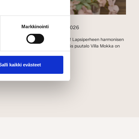
Markkinointi
essut
Lempäälässä 10.7.–9.8.2026
it tutustua kahteen kohteeseemme! Lapsiperheen harmonisen
 messualueelta numerolla 2. Tyylikäs puutalo Villa Mokka on
kohde numero 18.
Salli kaikki evästeet
UTUSTU MESSUKOTEIHIN