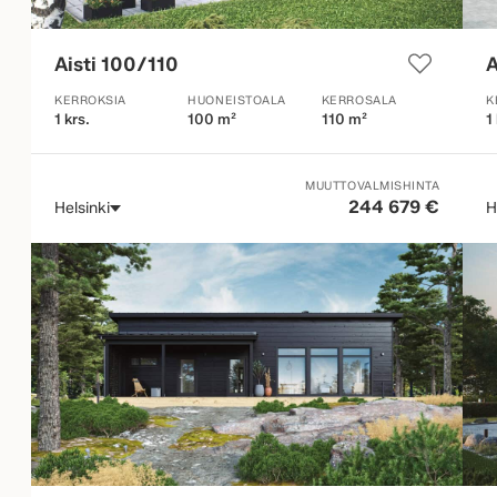
Aisti 100/110
A
KERROKSIA
HUONEISTOALA
KERROSALA
K
1 krs.
100 m²
110 m²
1
MUUTTOVALMISHINTA
244 679 €
Helsinki
H