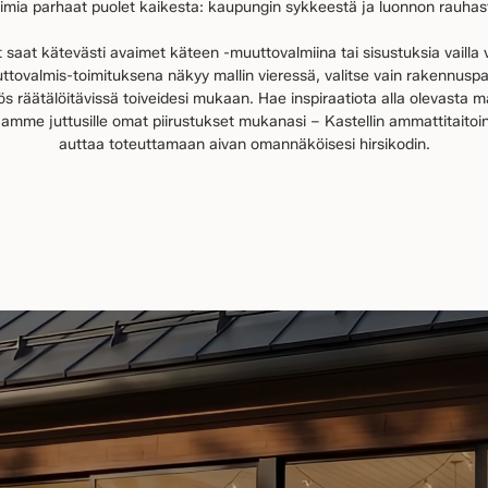
imia parhaat puolet kaikesta: kaupungin sykkeestä ja luonnon rauhas
ot saat kätevästi avaimet käteen -muuttovalmiina tai sisustuksia vailla 
uttovalmis-toimituksena näkyy mallin vieressä, valitse vain rakennusp
 räätälöitävissä toiveidesi mukaan. Hae inspiraatiota alla olevasta m
amme juttusille omat piirustukset mukanasi – Kastellin ammattitaitoin
auttaa toteuttamaan aivan omannäköisesi hirsikodin.