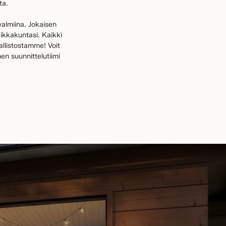
ta.
valmiina. Jokaisen
aikkakuntasi. Kaikki
allistostamme! Voit
en suunnittelutiimi