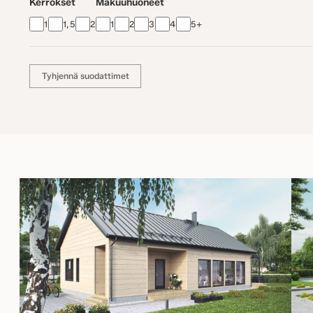
Kerrokset
Makuuhuoneet
1
1,5
2
1
2
3
4
5+
Tyhjennä suodattimet