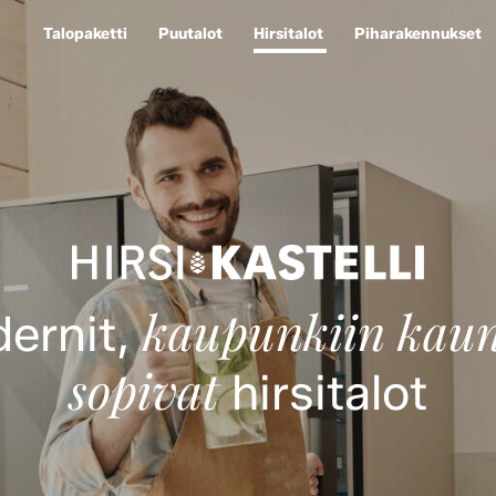
Talopaketti
Puutalot
Hirsitalot
Piharakennukset
kaupunkiin kauni
ernit,
sopivat
hirsitalot