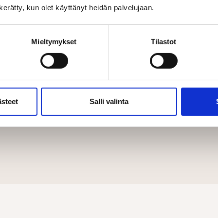
n kerätty, kun olet käyttänyt heidän palvelujaan.
ssirahaa!
sitalosta nyt ja hyödynnä kesäetu
Mieltymykset
Tilastot
Asuntom
 lähimmältä kauppiaaltasi!
Tämän kesän Asuntomessuilla vo
hirsikodin Saikan Tunnun löydät
ästeet
Salli valinta
T