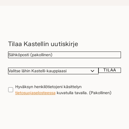
Tilaa Kastellin uutiskirje
SÄHKÖPOSTI
(Pakollinen)
TILAA
VALITSE
LÄHIN
KASTELLI-
TIETOSUOJA
(Pakollinen)
Hyväksyn henkilötietojeni käsittelyn
KAUPPIAASI
tietosuojaselosteessa
kuvatulla tavalla.
(Pakollinen)