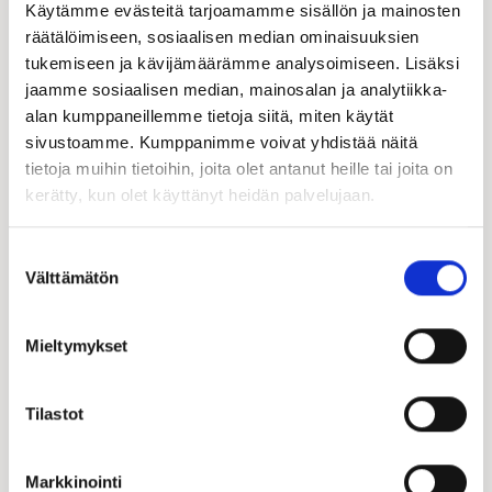
Käytämme evästeitä tarjoamamme sisällön ja mainosten
räätälöimiseen, sosiaalisen median ominaisuuksien
tukemiseen ja kävijämäärämme analysoimiseen. Lisäksi
jaamme sosiaalisen median, mainosalan ja analytiikka-
alan kumppaneillemme tietoja siitä, miten käytät
sivustoamme. Kumppanimme voivat yhdistää näitä
tietoja muihin tietoihin, joita olet antanut heille tai joita on
kerätty, kun olet käyttänyt heidän palvelujaan.
Suostumuksen
Välttämätön
valinta
Mieltymykset
Katso kampanjamme
Tilastot
Hyödynnä Kastellin tarjoamat merkittävät
Markkinointi
asiakasedut! Täältä löydät kaikki käynnissä olevat