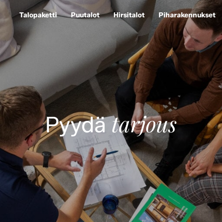
Talopaketti
Puutalot
Hirsitalot
Piharakennukset
tarjous
Pyydä