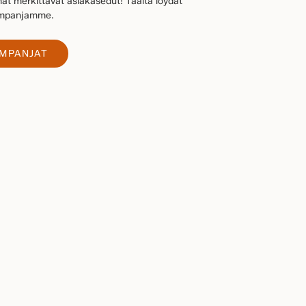
at merkittävät asiakasedut! Täältä löydät
kampanjamme.
AMPANJAT