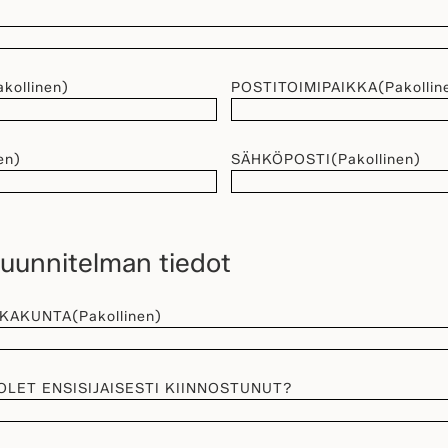
akollinen)
POSTITOIMIPAIKKA
(Pakollin
en)
SÄHKÖPOSTI
(Pakollinen)
unnitelman tiedot
KKAKUNTA
(Pakollinen)
OLET ENSISIJAISESTI KIINNOSTUNUT?