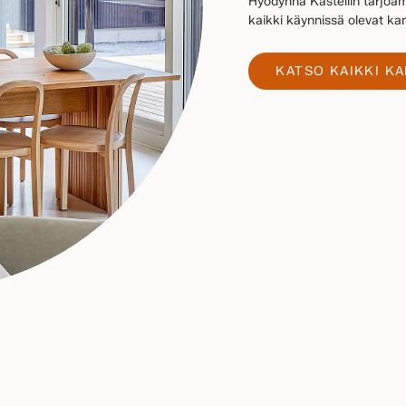
Hyödynnä Kastellin tarjoam
kaikki käynnissä olevat 
KATSO KAIKKI K