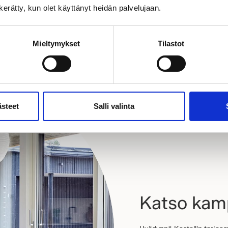
n kerätty, kun olet käyttänyt heidän palvelujaan.
Mieltymykset
Tilastot
ästeet
Salli valinta
Katso ka