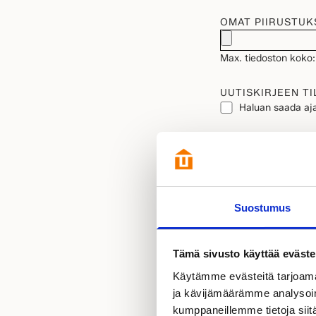
OMAT PIIRUSTUK
Max. tiedoston koko:
UUTISKIRJEEN TI
Haluan saada aja
TIETOSUOJA
(Pako
Hyväksyn henkilöt
Tutustu
tietosuo
Suostumus
Tämä sivusto käyttää eväste
Käytämme evästeitä tarjoama
ja kävijämäärämme analysoim
kumppaneillemme tietoja siitä