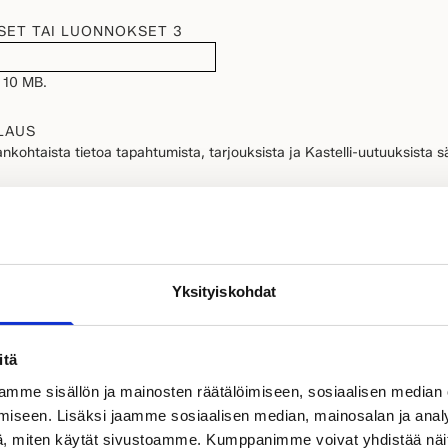
SET TAI LUONNOKSET 3
 10 MB.
LAUS
nkohtaista tietoa tapahtumista, tarjouksista ja Kastelli-uutuuksista s
llinen)
ietojeni käsittelyn tietosuojaselosteessa kuvatulla tavalla.
jaselosteeseen
.
Yksityiskohdat
itä
LÄHETÄ
mme sisällön ja mainosten räätälöimiseen, sosiaalisen median
iseen. Lisäksi jaamme sosiaalisen median, mainosalan ja analy
, miten käytät sivustoamme. Kumppanimme voivat yhdistää näitä t