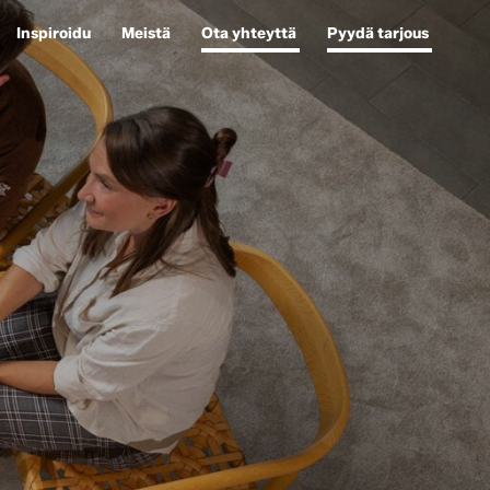
Inspiroidu
Meistä
Ota yhteyttä
Pyydä tarjous