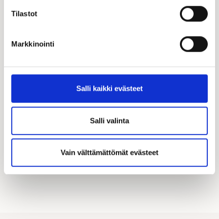
Tilastot
Markkinointi
Katso kampanjamme
Hyödynnä Kastellin tarjoamat merkittävät
Salli kaikki evästeet
asiakasedut! Täältä löydät kaikki käynnissä olevat
kampanjamme.
Salli valinta
KATSO KAIKKI KAMPANJAT
Vain välttämättömät evästeet