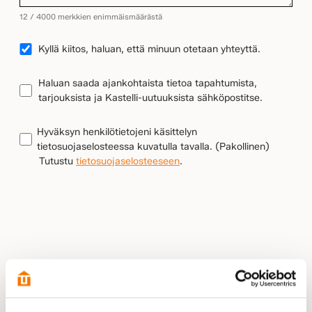
12 / 4000 merkkien enimmäismäärästä
YHTEYDENOTTO
Kyllä kiitos, haluan, että minuun otetaan yhteyttä.
UUTISKIRJEEN
Haluan saada ajankohtaista tietoa tapahtumista,
TILAUS
tarjouksista ja Kastelli-uutuuksista sähköpostitse.
TIETOSUOJA
(Pakollinen)
Hyväksyn henkilötietojeni käsittelyn
tietosuojaselosteessa kuvatulla tavalla.
(Pakollinen)
Tutustu
tietosuojaselosteeseen
.
LÄHETÄ