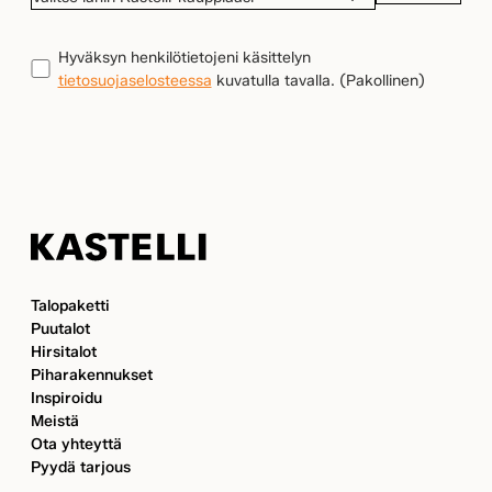
LÄHIN
KASTELLI-
TIETOSUOJA
(Pakollinen)
Hyväksyn henkilötietojeni käsittelyn
KAUPPIAASI
tietosuojaselosteessa
kuvatulla tavalla.
(Pakollinen)
Kastelli
Talopaketti
Puutalot
Hirsitalot
Piharakennukset
Inspiroidu
Meistä
Ota yhteyttä
Pyydä tarjous