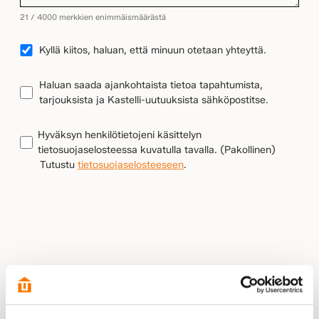
21 / 4000 merkkien enimmäismäärästä
YHTEYDENOTTO
Kyllä kiitos, haluan, että minuun otetaan yhteyttä.
UUTISKIRJEEN
Haluan saada ajankohtaista tietoa tapahtumista,
TILAUS
tarjouksista ja Kastelli-uutuuksista sähköpostitse.
TIETOSUOJA
(Pakollinen)
Hyväksyn henkilötietojeni käsittelyn
tietosuojaselosteessa kuvatulla tavalla.
(Pakollinen)
Tutustu
tietosuojaselosteeseen
.
LÄHETÄ