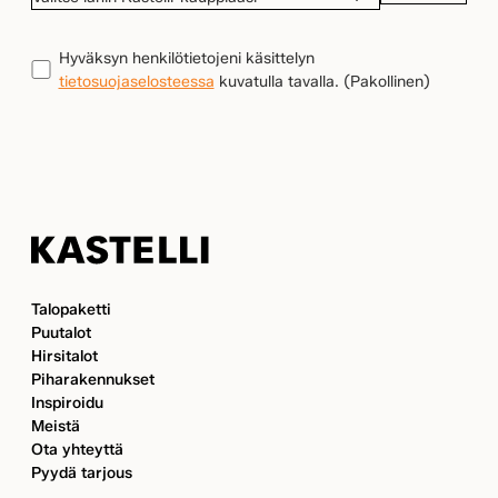
LÄHIN
KASTELLI-
TIETOSUOJA
(Pakollinen)
Hyväksyn henkilötietojeni käsittelyn
KAUPPIAASI
tietosuojaselosteessa
kuvatulla tavalla.
(Pakollinen)
Kastelli
Talopaketti
Puutalot
Hirsitalot
Piharakennukset
Inspiroidu
Meistä
Ota yhteyttä
Pyydä tarjous