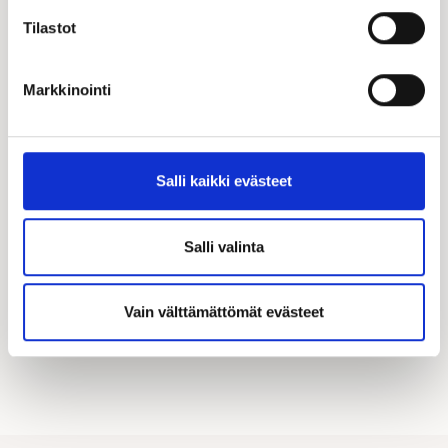
Tilastot
Markkinointi
Katso kampanjamme
Hyödynnä Kastellin tarjoamat merkittävät
Salli kaikki evästeet
asiakasedut! Täältä löydät kaikki käynnissä olevat
kampanjamme.
Salli valinta
KATSO KAIKKI KAMPANJAT
Vain välttämättömät evästeet