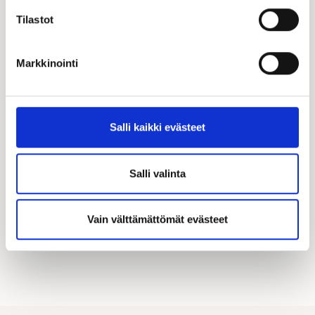
Tilastot
Markkinointi
Katso kampanjamme
Hyödynnä Kastellin tarjoamat merkittävät
Salli kaikki evästeet
asiakasedut! Täältä löydät kaikki käynnissä olevat
kampanjamme.
Salli valinta
KATSO KAIKKI KAMPANJAT
Vain välttämättömät evästeet