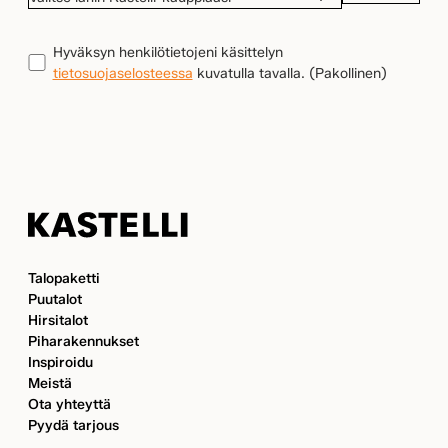
LÄHIN
KASTELLI-
TIETOSUOJA
(Pakollinen)
Hyväksyn henkilötietojeni käsittelyn
KAUPPIAASI
tietosuojaselosteessa
kuvatulla tavalla.
(Pakollinen)
Kastelli
Talopaketti
Puutalot
Hirsitalot
Piharakennukset
Inspiroidu
Meistä
Ota yhteyttä
Pyydä tarjous