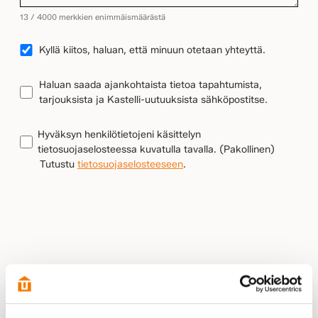
13 / 4000 merkkien enimmäismäärästä
YHTEYDENOTTO
Kyllä kiitos, haluan, että minuun otetaan yhteyttä.
UUTISKIRJEEN
Haluan saada ajankohtaista tietoa tapahtumista,
TILAUS
tarjouksista ja Kastelli-uutuuksista sähköpostitse.
TIETOSUOJA
(Pakollinen)
Hyväksyn henkilötietojeni käsittelyn
tietosuojaselosteessa kuvatulla tavalla.
(Pakollinen)
Tutustu
tietosuojaselosteeseen
.
LÄHETÄ