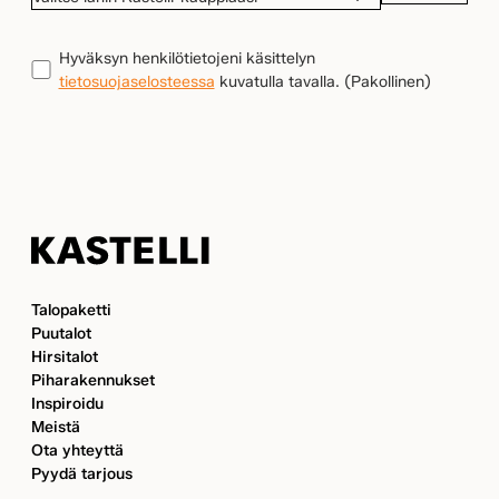
LÄHIN
KASTELLI-
TIETOSUOJA
(Pakollinen)
Hyväksyn henkilötietojeni käsittelyn
KAUPPIAASI
tietosuojaselosteessa
kuvatulla tavalla.
(Pakollinen)
Kastelli
Talopaketti
Puutalot
Hirsitalot
Piharakennukset
Inspiroidu
Meistä
Ota yhteyttä
Pyydä tarjous