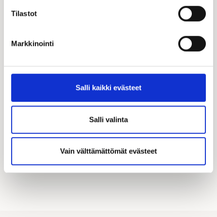
Tilastot
Markkinointi
Katso kampanjamme
Hyödynnä Kastellin tarjoamat merkittävät
Salli kaikki evästeet
asiakasedut! Täältä löydät kaikki käynnissä olevat
kampanjamme.
Salli valinta
KATSO KAIKKI KAMPANJAT
Vain välttämättömät evästeet