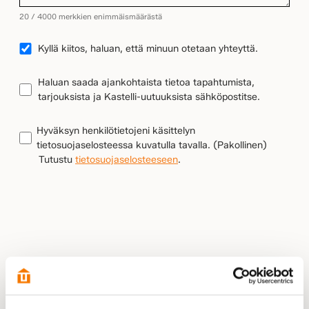
20 / 4000 merkkien enimmäismäärästä
YHTEYDENOTTO
Kyllä kiitos, haluan, että minuun otetaan yhteyttä.
UUTISKIRJEEN
Haluan saada ajankohtaista tietoa tapahtumista,
TILAUS
tarjouksista ja Kastelli-uutuuksista sähköpostitse.
TIETOSUOJA
(Pakollinen)
Hyväksyn henkilötietojeni käsittelyn
tietosuojaselosteessa kuvatulla tavalla.
(Pakollinen)
Tutustu
tietosuojaselosteeseen
.
LÄHETÄ