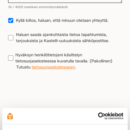
16 / 4000 merkkien enimmäismäärästä
YHTEYDENOTTO
Kyllä kiitos, haluan, että minuun otetaan yhteyttä.
UUTISKIRJEEN
Haluan saada ajankohtaista tietoa tapahtumista,
TILAUS
tarjouksista ja Kastelli-uutuuksista sähköpostitse.
TIETOSUOJA
(Pakollinen)
Hyväksyn henkilötietojeni käsittelyn
tietosuojaselosteessa kuvatulla tavalla.
(Pakollinen)
Tutustu
tietosuojaselosteeseen
.
LÄHETÄ