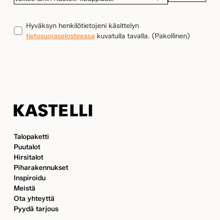
LÄHIN
KASTELLI-
TIETOSUOJA
(Pakollinen)
Hyväksyn henkilötietojeni käsittelyn
KAUPPIAASI
tietosuojaselosteessa
kuvatulla tavalla.
(Pakollinen)
Kastelli
Talopaketti
Puutalot
Hirsitalot
Piharakennukset
Inspiroidu
Meistä
Ota yhteyttä
Pyydä tarjous