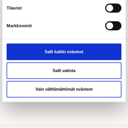
Tilastot
Markkinointi
Katso kampanjamme
Hyödynnä Kastellin tarjoamat merkittävät
Salli kaikki evästeet
asiakasedut! Täältä löydät kaikki käynnissä olevat
kampanjamme.
Salli valinta
KATSO KAIKKI KAMPANJAT
Vain välttämättömät evästeet