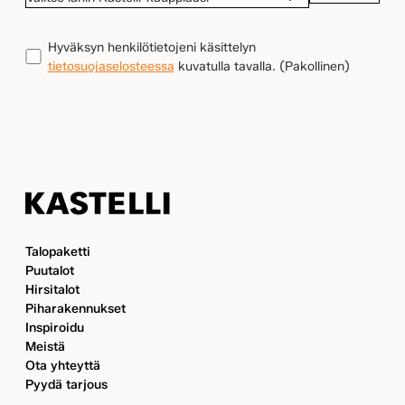
LÄHIN
KASTELLI-
TIETOSUOJA
(Pakollinen)
Hyväksyn henkilötietojeni käsittelyn
KAUPPIAASI
tietosuojaselosteessa
kuvatulla tavalla.
(Pakollinen)
Kastelli
Talopaketti
Puutalot
Hirsitalot
Piharakennukset
Inspiroidu
Meistä
Ota yhteyttä
Pyydä tarjous