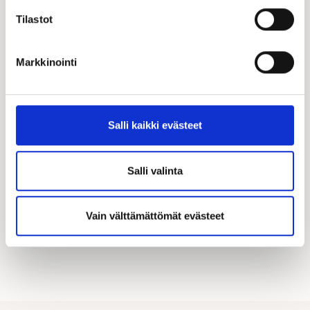
Tilastot
Markkinointi
Katso kampanjamme
Hyödynnä Kastellin tarjoamat merkittävät
Salli kaikki evästeet
asiakasedut! Täältä löydät kaikki käynnissä olevat
kampanjamme.
Salli valinta
KATSO KAIKKI KAMPANJAT
Vain välttämättömät evästeet