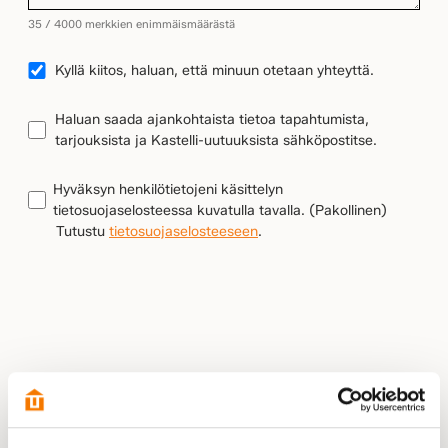
35 / 4000 merkkien enimmäismäärästä
YHTEYDENOTTO
Kyllä kiitos, haluan, että minuun otetaan yhteyttä.
UUTISKIRJEEN
Haluan saada ajankohtaista tietoa tapahtumista,
TILAUS
tarjouksista ja Kastelli-uutuuksista sähköpostitse.
TIETOSUOJA
(Pakollinen)
Hyväksyn henkilötietojeni käsittelyn
tietosuojaselosteessa kuvatulla tavalla.
(Pakollinen)
Tutustu
tietosuojaselosteeseen
.
LÄHETÄ