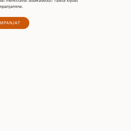
at merkittävät asiakasedut! Täältä löydät
kampanjamme.
AMPANJAT