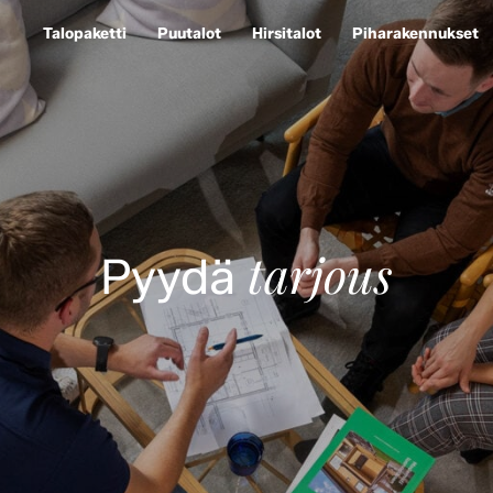
Talopaketti
Puutalot
Hirsitalot
Piharakennukset
tarjous
Pyydä