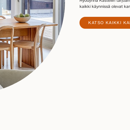
Hyödynnä Kastellin tarjoam
kaikki käynnissä olevat 
KATSO KAIKKI K