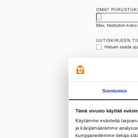
OMAT PIIRUSTUK
Max. tiedoston koko:
UUTISKIRJEEN TI
Haluan saada aja
TIETOSUOJA
(Pako
Hyväksyn henkilöt
Tutustu
tietosuo
Suostumus
Tämä sivusto käyttää eväste
Käytämme evästeitä tarjoama
ja kävijämäärämme analysoim
kumppaneillemme tietoja siitä