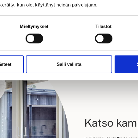
n kerätty, kun olet käyttänyt heidän palvelujaan.
Mieltymykset
Tilastot
ästeet
Salli valinta
Katso ka