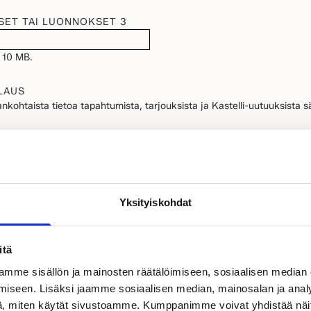
SET TAI LUONNOKSET 3
 10 MB.
LAUS
nkohtaista tietoa tapahtumista, tarjouksista ja Kastelli-uutuuksista s
llinen)
ietojeni käsittelyn tietosuojaselosteessa kuvatulla tavalla.
jaselosteeseen
.
Yksityiskohdat
itä
LÄHETÄ
mme sisällön ja mainosten räätälöimiseen, sosiaalisen median
iseen. Lisäksi jaamme sosiaalisen median, mainosalan ja analy
, miten käytät sivustoamme. Kumppanimme voivat yhdistää näitä t