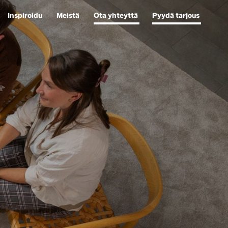
Inspiroidu
Meistä
Ota yhteyttä
Pyydä tarjous