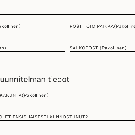
akollinen)
POSTITOIMIPAIKKA
(Pakollin
en)
SÄHKÖPOSTI
(Pakollinen)
unnitelman tiedot
KKAKUNTA
(Pakollinen)
OLET ENSISIJAISESTI KIINNOSTUNUT?