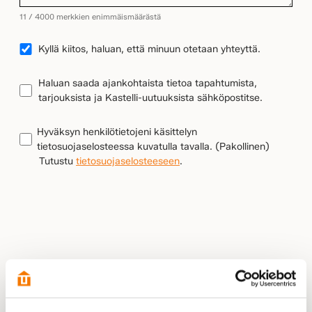
11 / 4000 merkkien enimmäismäärästä
YHTEYDENOTTO
Kyllä kiitos, haluan, että minuun otetaan yhteyttä.
UUTISKIRJEEN
Haluan saada ajankohtaista tietoa tapahtumista,
TILAUS
tarjouksista ja Kastelli-uutuuksista sähköpostitse.
TIETOSUOJA
(Pakollinen)
Hyväksyn henkilötietojeni käsittelyn
tietosuojaselosteessa kuvatulla tavalla.
(Pakollinen)
Tutustu
tietosuojaselosteeseen
.
LÄHETÄ