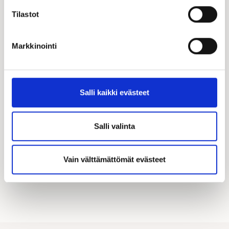
Tilastot
Markkinointi
Katso kampanjamme
Hyödynnä Kastellin tarjoamat merkittävät
Salli kaikki evästeet
asiakasedut! Täältä löydät kaikki käynnissä olevat
kampanjamme.
Salli valinta
KATSO KAIKKI KAMPANJAT
Vain välttämättömät evästeet