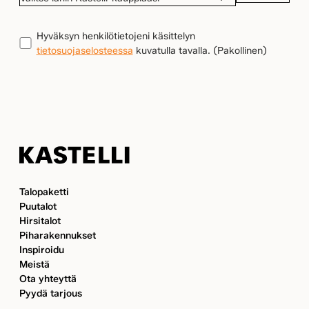
LÄHIN
KASTELLI-
TIETOSUOJA
(Pakollinen)
Hyväksyn henkilötietojeni käsittelyn
KAUPPIAASI
tietosuojaselosteessa
kuvatulla tavalla.
(Pakollinen)
Kastelli
Talopaketti
Puutalot
Hirsitalot
Piharakennukset
Inspiroidu
Meistä
Ota yhteyttä
Pyydä tarjous