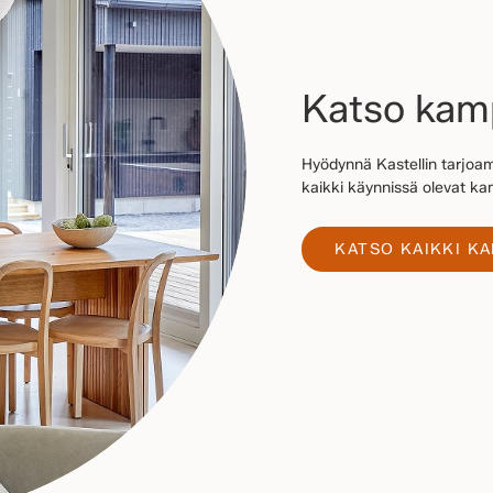
Katso ka
Hyödynnä Kastellin tarjoam
kaikki käynnissä olevat 
KATSO KAIKKI K