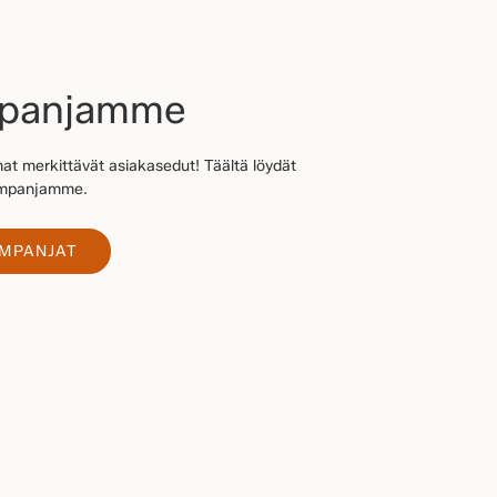
mpanjamme
at merkittävät asiakasedut! Täältä löydät
kampanjamme.
AMPANJAT