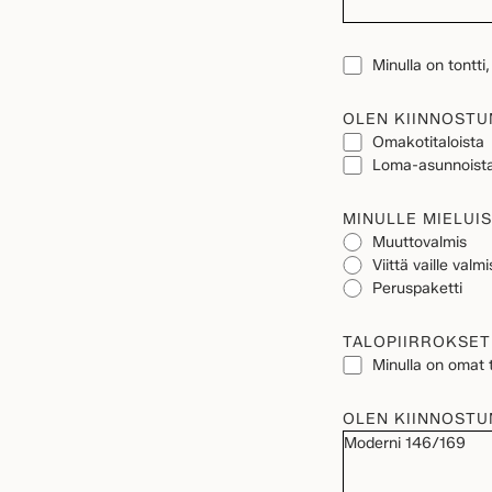
TONTTI
Minulla on tontti
OLEN KIINNOSTU
Omakotitaloista
Loma-asunnoist
MINULLE MIELUIS
Muuttovalmis
Viittä vaille valmi
Peruspaketti
TALOPIIRROKSET
Minulla on omat t
OLEN KIINNOSTU