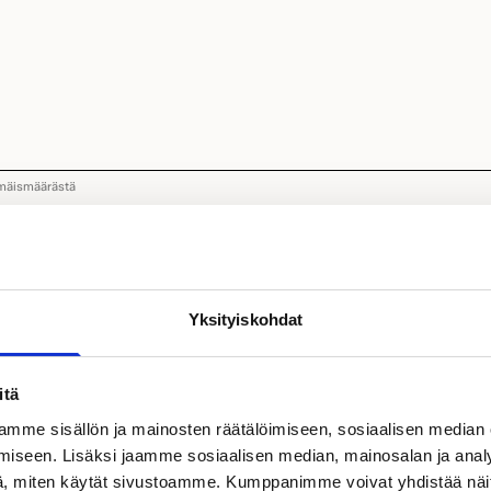
mäismäärästä
uan, että minuun otetaan yhteyttä.
nkohtaista tietoa tapahtumista, tarjouksista ja Kastelli-uutuuksista s
Yksityiskohdat
llinen)
ietojeni käsittelyn tietosuojaselosteessa kuvatulla tavalla.
(Pakolline
jaselosteeseen
.
itä
mme sisällön ja mainosten räätälöimiseen, sosiaalisen median
iseen. Lisäksi jaamme sosiaalisen median, mainosalan ja analy
, miten käytät sivustoamme. Kumppanimme voivat yhdistää näitä t