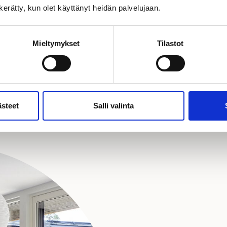
n kerätty, kun olet käyttänyt heidän palvelujaan.
LÄHETÄ
Mieltymykset
Tilastot
ästeet
Salli valinta