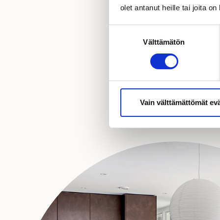
olet antanut heille tai joita o
Suostumuksen
Välttämätön
valinta
Vain välttämättömät ev