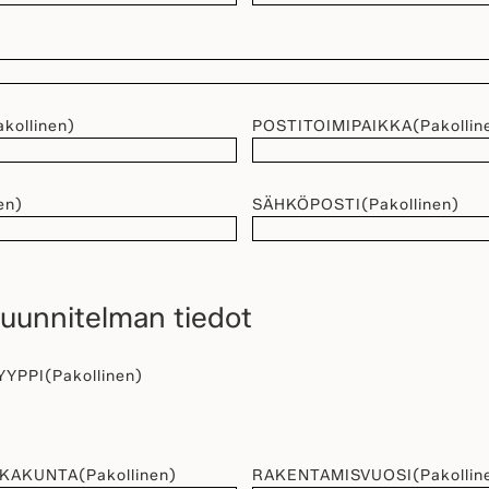
akollinen)
POSTITOIMIPAIKKA
(Pakollin
en)
SÄHKÖPOSTI
(Pakollinen)
unnitelman tiedot
YYPPI
(Pakollinen)
KKAKUNTA
(Pakollinen)
RAKENTAMISVUOSI
(Pakollin