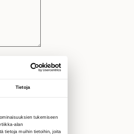
ähköpostitse.
Tietoja
n)
 ominaisuuksien tukemiseen
tiikka-alan
ietoja muihin tietoihin, joita