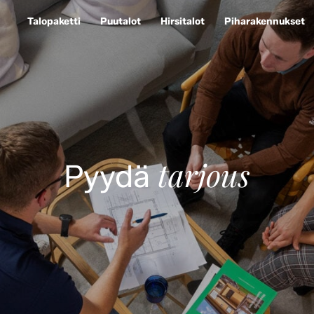
Talopaketti
Puutalot
Hirsitalot
Piharakennukset
tarjous
Pyydä