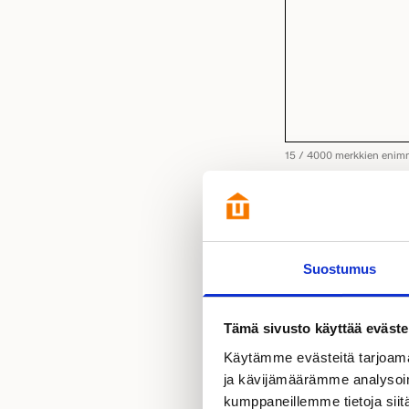
15 / 4000 merkkien enim
YHTEYDENOTTO
Kyllä kiitos, hal
UUTISKIRJEEN
Haluan saada aja
TILAUS
Suostumus
TIETOSUOJA
(Pako
Hyväksyn henkilöt
Tutustu
tietosuo
Tämä sivusto käyttää eväste
Käytämme evästeitä tarjoama
ja kävijämäärämme analysoim
kumppaneillemme tietoja siitä