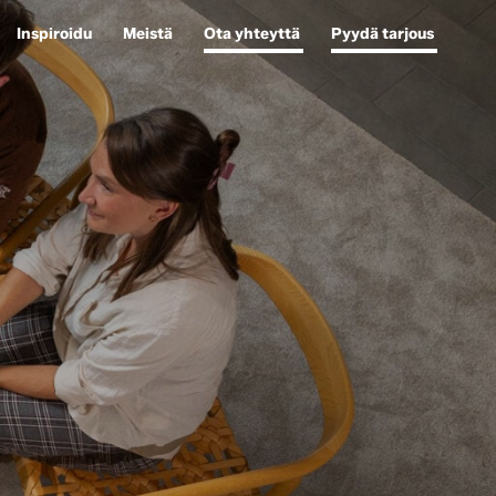
Inspiroidu
Meistä
Ota yhteyttä
Pyydä tarjous