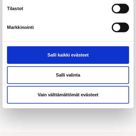
Tilastot
Markkinointi
Katso kampanjamme
Hyödynnä Kastellin tarjoamat merkittävät
Salli kaikki evästeet
asiakasedut! Täältä löydät kaikki käynnissä olevat
kampanjamme.
Salli valinta
KATSO KAIKKI KAMPANJAT
Vain välttämättömät evästeet