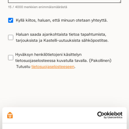
15 / 4000 merkkien enimmäismäärästä
YHTEYDENOTTO
Kyllä kiitos, haluan, että minuun otetaan yhteyttä.
UUTISKIRJEEN
Haluan saada ajankohtaista tietoa tapahtumista,
TILAUS
tarjouksista ja Kastelli-uutuuksista sähköpostitse.
TIETOSUOJA
(Pakollinen)
Hyväksyn henkilötietojeni käsittelyn
tietosuojaselosteessa kuvatulla tavalla.
(Pakollinen)
Tutustu
tietosuojaselosteeseen
.
LÄHETÄ