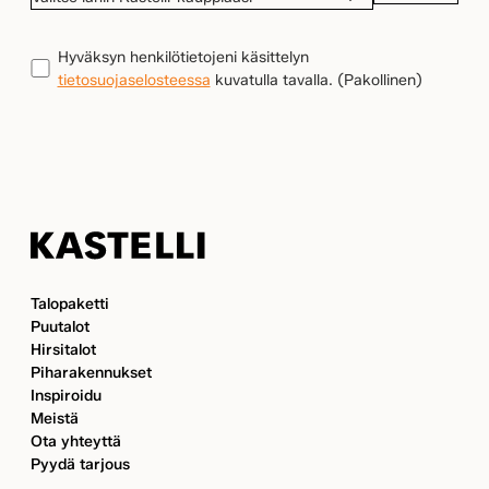
LÄHIN
KASTELLI-
TIETOSUOJA
(Pakollinen)
Hyväksyn henkilötietojeni käsittelyn
KAUPPIAASI
tietosuojaselosteessa
kuvatulla tavalla.
(Pakollinen)
Kastelli
Talopaketti
Puutalot
Hirsitalot
Piharakennukset
Inspiroidu
Meistä
Ota yhteyttä
Pyydä tarjous