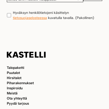
LÄHIN
KASTELLI-
TIETOSUOJA
(Pakollinen)
Hyväksyn henkilötietojeni käsittelyn
KAUPPIAASI
tietosuojaselosteessa
kuvatulla tavalla.
(Pakollinen)
Kastelli
Talopaketti
Puutalot
Hirsitalot
Piharakennukset
Inspiroidu
Meistä
Ota yhteyttä
Pyydä tarjous