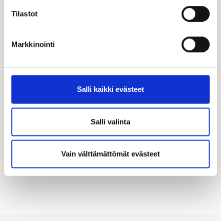
Tilastot
Markkinointi
Katso kampanjamme
Hyödynnä Kastellin tarjoamat merkittävät
Salli kaikki evästeet
asiakasedut! Täältä löydät kaikki käynnissä olevat
kampanjamme.
Salli valinta
KATSO KAIKKI KAMPANJAT
Vain välttämättömät evästeet