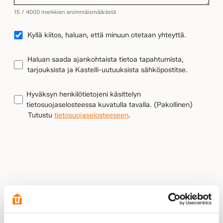
15 / 4000 merkkien enimmäismäärästä
YHTEYDENOTTO
Kyllä kiitos, haluan, että minuun otetaan yhteyttä.
UUTISKIRJEEN
Haluan saada ajankohtaista tietoa tapahtumista,
TILAUS
tarjouksista ja Kastelli-uutuuksista sähköpostitse.
TIETOSUOJA
(Pakollinen)
Hyväksyn henkilötietojeni käsittelyn
tietosuojaselosteessa kuvatulla tavalla.
(Pakollinen)
Tutustu
tietosuojaselosteeseen
.
LÄHETÄ