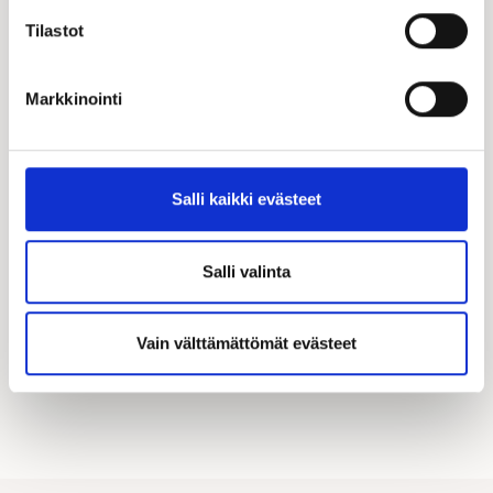
Tilastot
Markkinointi
Katso kampanjamme
Hyödynnä Kastellin tarjoamat merkittävät
Salli kaikki evästeet
asiakasedut! Täältä löydät kaikki käynnissä olevat
kampanjamme.
Salli valinta
KATSO KAIKKI KAMPANJAT
Vain välttämättömät evästeet