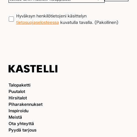
LÄHIN
KASTELLI-
TIETOSUOJA
(Pakollinen)
Hyväksyn henkilötietojeni käsittelyn
KAUPPIAASI
tietosuojaselosteessa
kuvatulla tavalla.
(Pakollinen)
Kastelli
Talopaketti
Puutalot
Hirsitalot
Piharakennukset
Inspiroidu
Meistä
Ota yhteyttä
Pyydä tarjous