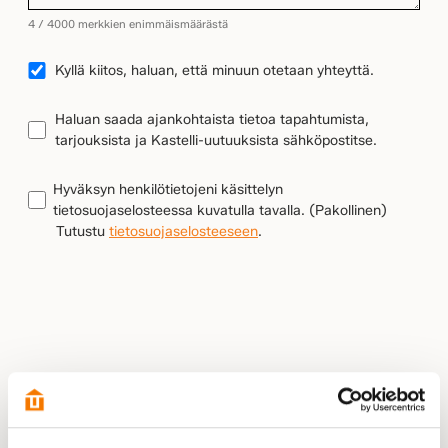
4 / 4000 merkkien enimmäismäärästä
YHTEYDENOTTO
Kyllä kiitos, haluan, että minuun otetaan yhteyttä.
UUTISKIRJEEN
Haluan saada ajankohtaista tietoa tapahtumista,
TILAUS
tarjouksista ja Kastelli-uutuuksista sähköpostitse.
TIETOSUOJA
(Pakollinen)
Hyväksyn henkilötietojeni käsittelyn
tietosuojaselosteessa kuvatulla tavalla.
(Pakollinen)
Tutustu
tietosuojaselosteeseen
.
LÄHETÄ