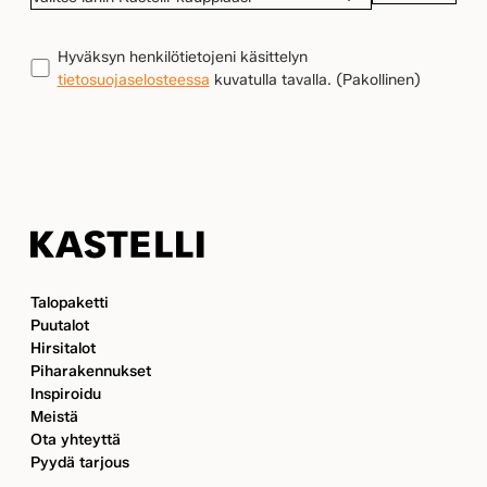
LÄHIN
KASTELLI-
TIETOSUOJA
(Pakollinen)
Hyväksyn henkilötietojeni käsittelyn
KAUPPIAASI
tietosuojaselosteessa
kuvatulla tavalla.
(Pakollinen)
Kastelli
Talopaketti
Puutalot
Hirsitalot
Piharakennukset
Inspiroidu
Meistä
Ota yhteyttä
Pyydä tarjous