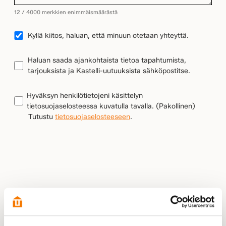
12 / 4000 merkkien enimmäismäärästä
YHTEYDENOTTO
Kyllä kiitos, haluan, että minuun otetaan yhteyttä.
UUTISKIRJEEN
Haluan saada ajankohtaista tietoa tapahtumista,
TILAUS
tarjouksista ja Kastelli-uutuuksista sähköpostitse.
TIETOSUOJA
(Pakollinen)
Hyväksyn henkilötietojeni käsittelyn
tietosuojaselosteessa kuvatulla tavalla.
(Pakollinen)
Tutustu
tietosuojaselosteeseen
.
LÄHETÄ