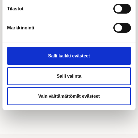
Tilastot
Markkinointi
Katso kampanjamme
Hyödynnä Kastellin tarjoamat merkittävät
Salli kaikki evästeet
asiakasedut! Täältä löydät kaikki käynnissä olevat
kampanjamme.
Salli valinta
KATSO KAIKKI KAMPANJAT
Vain välttämättömät evästeet