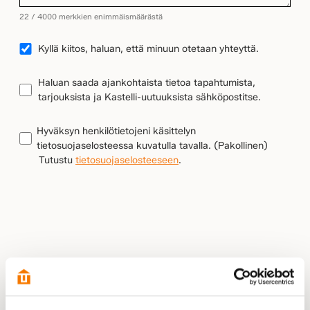
22 / 4000 merkkien enimmäismäärästä
YHTEYDENOTTO
Kyllä kiitos, haluan, että minuun otetaan yhteyttä.
UUTISKIRJEEN
Haluan saada ajankohtaista tietoa tapahtumista,
TILAUS
tarjouksista ja Kastelli-uutuuksista sähköpostitse.
TIETOSUOJA
(Pakollinen)
Hyväksyn henkilötietojeni käsittelyn
tietosuojaselosteessa kuvatulla tavalla.
(Pakollinen)
Tutustu
tietosuojaselosteeseen
.
LÄHETÄ