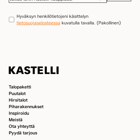
LÄHIN
KASTELLI-
TIETOSUOJA
(Pakollinen)
Hyväksyn henkilötietojeni käsittelyn
KAUPPIAASI
tietosuojaselosteessa
kuvatulla tavalla.
(Pakollinen)
Kastelli
Talopaketti
Puutalot
Hirsitalot
Piharakennukset
Inspiroidu
Meistä
Ota yhteyttä
Pyydä tarjous