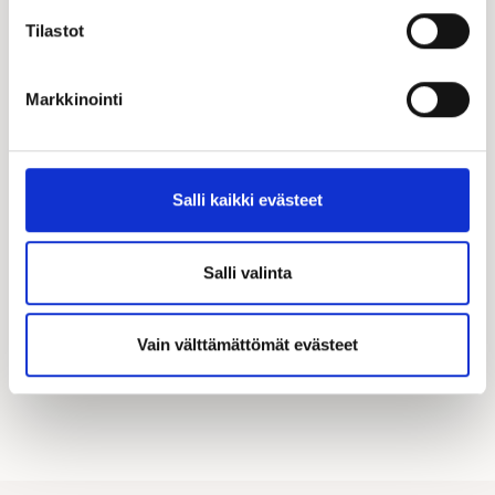
Tilastot
Markkinointi
Katso kampanjamme
Hyödynnä Kastellin tarjoamat merkittävät
Salli kaikki evästeet
asiakasedut! Täältä löydät kaikki käynnissä olevat
kampanjamme.
Salli valinta
KATSO KAIKKI KAMPANJAT
Vain välttämättömät evästeet