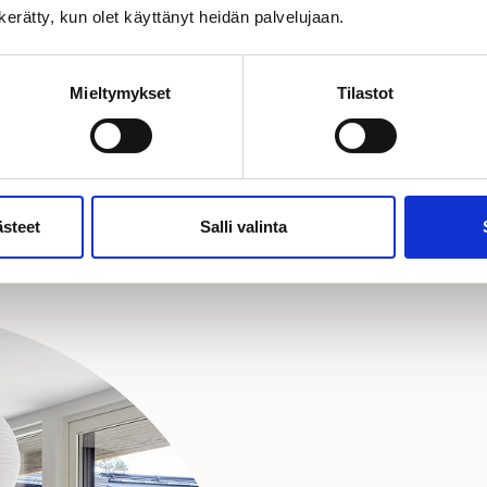
n kerätty, kun olet käyttänyt heidän palvelujaan.
LÄHETÄ
Mieltymykset
Tilastot
ästeet
Salli valinta