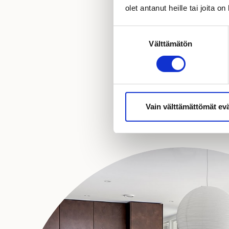
olet antanut heille tai joita o
Suostumuksen
Välttämätön
valinta
Vain välttämättömät ev