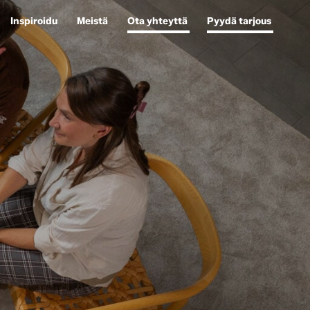
Inspiroidu
Meistä
Ota yhteyttä
Pyydä tarjous