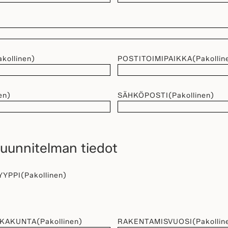
akollinen)
POSTITOIMIPAIKKA
(Pakollin
en)
SÄHKÖPOSTI
(Pakollinen)
unnitelman tiedot
YYPPI
(Pakollinen)
KKAKUNTA
(Pakollinen)
RAKENTAMISVUOSI
(Pakollin