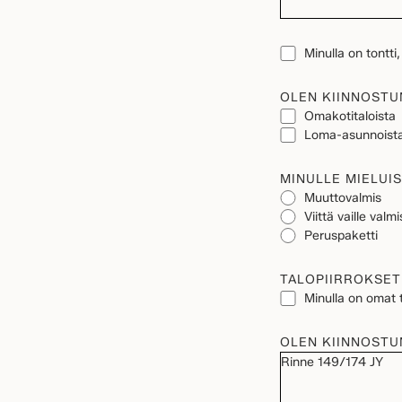
TONTTI
Minulla on tontti
OLEN KIINNOSTU
Omakotitaloista
Loma-asunnoist
MINULLE MIELUIS
Muuttovalmis
Viittä vaille valmi
Peruspaketti
TALOPIIRROKSET
Minulla on omat t
OLEN KIINNOSTU