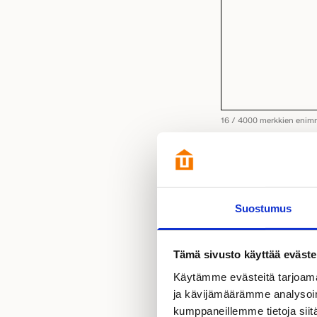
16 / 4000 merkkien enim
YHTEYDENOTTO
Kyllä kiitos, hal
UUTISKIRJEEN
Haluan saada aja
TILAUS
Suostumus
TIETOSUOJA
(Pako
Hyväksyn henkilöt
Tutustu
tietosuo
Tämä sivusto käyttää eväste
Käytämme evästeitä tarjoama
ja kävijämäärämme analysoim
kumppaneillemme tietoja siitä