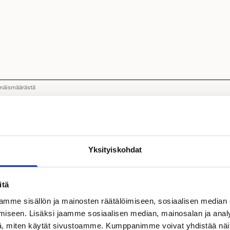
mäismäärästä
uan, että minuun otetaan yhteyttä.
nkohtaista tietoa tapahtumista, tarjouksista ja Kastelli-uutuuksista s
Yksityiskohdat
llinen)
ietojeni käsittelyn tietosuojaselosteessa kuvatulla tavalla.
(Pakolline
jaselosteeseen
.
itä
mme sisällön ja mainosten räätälöimiseen, sosiaalisen median
iseen. Lisäksi jaamme sosiaalisen median, mainosalan ja analy
, miten käytät sivustoamme. Kumppanimme voivat yhdistää näitä t