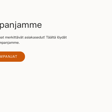
mpanjamme
at merkittävät asiakasedut! Täältä löydät
kampanjamme.
AMPANJAT