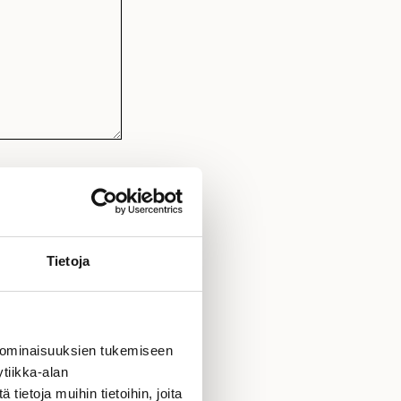
ähköpostitse.
Tietoja
n)
 ominaisuuksien tukemiseen
tiikka-alan
ietoja muihin tietoihin, joita