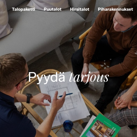
Talopaketti
Puutalot
Hirsitalot
Piharakennukset
tarjous
Pyydä