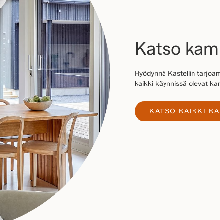
Katso ka
Hyödynnä Kastellin tarjoam
kaikki käynnissä olevat 
KATSO KAIKKI K