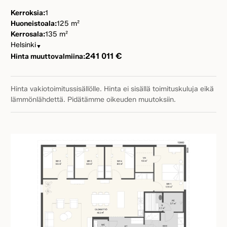
Kerroksia:
1
Huoneistoala:
125 m²
Kerrosala:
135 m²
Helsinki
▼
241 011 €
Hinta muuttovalmiina:
Hinta vakiotoimitussisällölle. Hinta ei sisällä toimituskuluja eikä
lämmönlähdettä. Pidätämme oikeuden muutoksiin.