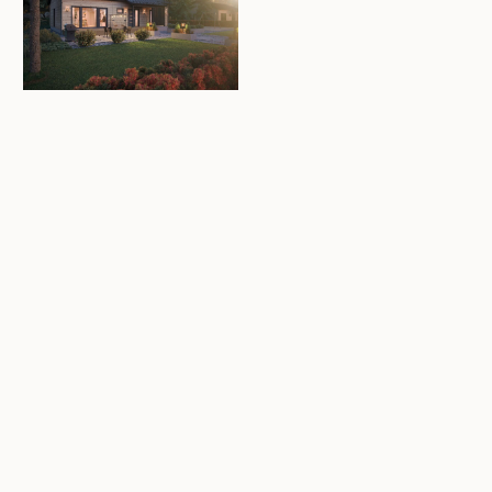
Aisti 125/135
-hirsitalo on Kastellin mallistotiimin esteettisen
ja samalla tehokkaan tilasuunnittelun taidonnäyte. Tämä
mahdollistaa ylellisyyden, taloudellisuuden ja toimivuuden
samassa muuttovalmiissa hirsitalopaketissa. Esimerkiksi
vesipisteiden ja laatoitettujen tilojen keskittäminen yhdeksi
kokonaisuudeksi sujuvoittaa arkea ja suitsii samalla
kustannuksia yhtä lailla rakentamisen kuin kodin elinkaarenkin
aikana.
Tästä kodista on helppo muokata oma kompromissiton
hirsikeidas.
Hyvä kalustettavuus ja kauniita