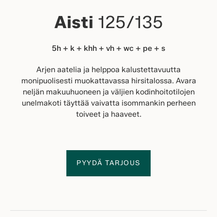
Aisti
125/135
5h + k + khh + vh + wc + pe + s
Arjen aatelia ja helppoa kalustettavuutta
monipuolisesti muokattavassa hirsitalossa. Avara
neljän makuuhuoneen ja väljien kodinhoitotilojen
unelmakoti täyttää vaivatta isommankin perheen
toiveet ja haaveet.
PYYDÄ TARJOUS