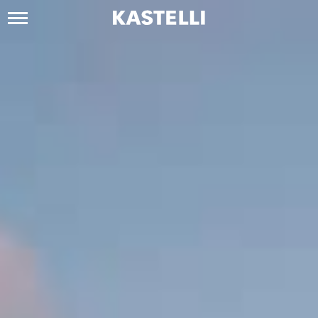
Siirry
sisältöön
Kastelli