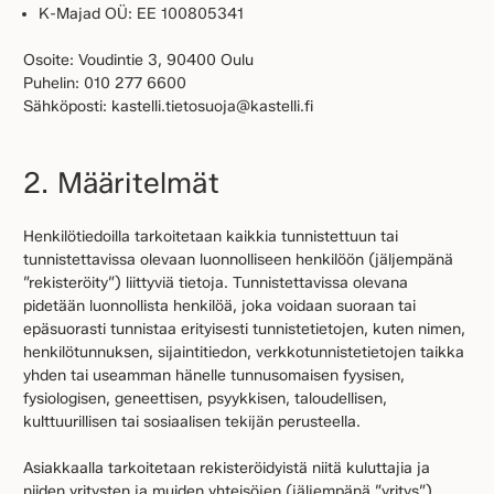
K-Majad OÜ: EE 100805341
Osoite: Voudintie 3, 90400 Oulu
Puhelin: 010 277 6600
Sähköposti: kastelli.tietosuoja@kastelli.fi
2. Määritelmät
Henkilötiedoilla tarkoitetaan kaikkia tunnistettuun tai
tunnistettavissa olevaan luonnolliseen henkilöön (jäljempänä
”rekisteröity”) liittyviä tietoja. Tunnistettavissa olevana
pidetään luonnollista henkilöä, joka voidaan suoraan tai
epäsuorasti tunnistaa erityisesti tunnistetietojen, kuten nimen,
henkilötunnuksen, sijaintitiedon, verkkotunnistetietojen taikka
yhden tai useamman hänelle tunnusomaisen fyysisen,
fysiologisen, geneettisen, psyykkisen, taloudellisen,
kulttuurillisen tai sosiaalisen tekijän perusteella.
Asiakkaalla tarkoitetaan rekisteröidyistä niitä kuluttajia ja
niiden yritysten ja muiden yhteisöjen (jäljempänä ”yritys”)