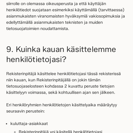
siirrolle on olemassa oikeusperusta ja että käyttäjän
henkilötiedot suojataan esimerkiksi käyttämällä (tarvittaessa)
asianmukaisten viranomaisten hyväksymiä vakiosopimuksia ja
edellyttämällä asianmukaisten teknisten ja muiden
tietosuojatoimien noudattamista.
9. Kuinka kauan käsittelemme
henkilötietojasi?
Rekisterinpitäjä käsittelee henkilötietojasi tässä rekisterissä
niin kauan, kun Rekisterinpitäjällä on jokin tämän
tietosuojaselosteen kohdassa 2 kuvattu peruste tietojen
käsittelyyn voimassa, sekä kohtuullisen ajan sen jälkeen.
Eri henkilöryhmien henkilötietojen käsittelyaika määräytyy
seuraavin perustein:
kuluttaja-asiakkaat
Rekisterinpitäjä voi käsitellä henkilötietojasi