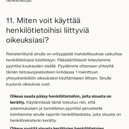
henkilötietoja.
11. Miten voit käyttää
henkilötietoihisi liittyviä
oikeuksiasi?
Rekisteröitynä sinulla on erityyppisiä mahdollisuuksia vaikuttaa
henkilötietojesi käsittelyyn. Pääsääntöisesti toteutamme
pyyntösi kuukauden sisällä. Pyydämme ottamaan yhteyttä
tämän tietosuojaselosteen kohdassa 1 mainittuun
yhteyshenkilöön oikeuksiesi käyttämiseen liittyen. Sinulle
kuuluvia oikeuksia ovat:
Oikeus saada pääsy henkilötietoihin, joita sinusta on
kerätty.
Käytännössä tämä toteutuu niin, että
asianmukaisen ja tunnistetun pyyntösi perusteella
toimitamme sinulle raportin henkilötiedoista, joita sinusta on
henkilörekisteriin kerätty.
Oikeus pyytää sinusta kerättyjen henkilötietojen