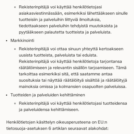
Rekisterinpitäjä voi käyttää henkilötietojasi
asiakasviestinnässään, esimerkiksi lähettääkseen sinulle
tuotteisiin ja palveluihin liittyviä ilmoituksia,
tiedottaakseen palveluihin tehdyistä muutoksista ja
pyytääkseen palautetta tuotteista ja palveluista.
Markkinointi
Rekisterinpitäjä voi ottaa sinuun yhteyttä kertoakseen
uusista tuotteista, palveluista tai eduista.
Rekisterinpitäjä voi käyttää henkilötietoja tarjontansa
räätälöimiseen ja relevantin sisällön tarjoamiseen. Tämä
tarkoittaa esimerkiksi sitä, että saatamme antaa
suosituksia tai näyttää räätälöityä sisältöä ja räätälöityjä
mainoksia omissa ja kolmansien osapuolten palveluissa.
Tuotteiden ja palveluiden kehittäminen
Rekisterinpitäjä voi käyttää henkilötietojasi tuotteidensa
ja palveluidensa kehittämiseen.
Henkilötietojen käsittelyn oikeusperusteena on EU:n
tietosuoja-asetuksen 6 artiklan seuraavat alakohdat: