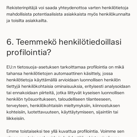
Rekisterinpitäjä voi saada yhteydenottoa varten henkilötietoja
mahdollisista potentiaalisista asiakkaista myös henkilökunnalta
ja toisilta asiakkailta.
6. Teemmekö henkilötiedoillasi
profilointia?
EU:n tietosuoja-asetuksen tarkoittamaa profilointia on mikä
tahansa henkilötietojen automaattinen käsittely, jossa
henkilötietoja käyttämällä arvioidaan luonnollisen henkilön
tiettyjä henkilökohtaisia ominaisuuksia, erityisesti analysoidaan
tai ennakoidaan piirteitä, jotka liittyvät kyseisen luonnollisen
henkilön työsuoritukseen, taloudelliseen tilanteeseen,
terveyteen, henkilökohtaisiin mieltymyksiin, kiinnostuksen
kohteisiin, luotettavuuteen, käyttäytymiseen, sijaintiin tai
liikkeisiin.
Emme toistaiseksi tee yllä kuvattua profilointia. Voimme sen