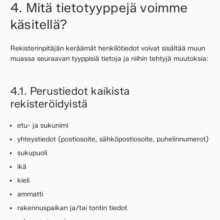
4. Mitä tietotyyppejä voimme
käsitellä?
Rekisterinpitäjän keräämät henkilötiedot voivat sisältää muun
muassa seuraavan tyyppisiä tietoja ja niihin tehtyjä muutoksia:
4.1. Perustiedot kaikista
rekisteröidyistä
etu- ja sukunimi
yhteystiedot (postiosoite, sähköpostiosoite, puhelinnumerot)
sukupuoli
ikä
kieli
ammatti
rakennuspaikan ja/tai tontin tiedot