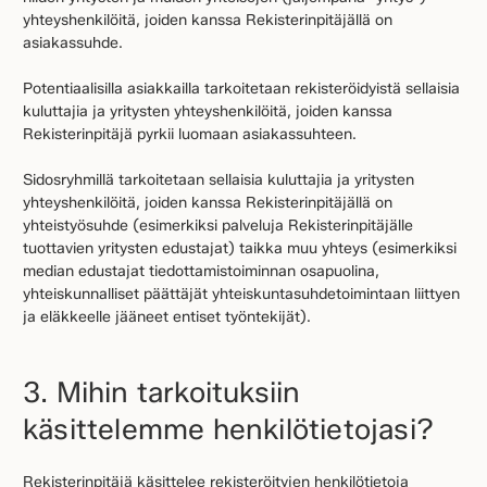
yhteyshenkilöitä, joiden kanssa Rekisterinpitäjällä on
asiakassuhde.
Potentiaalisilla asiakkailla tarkoitetaan rekisteröidyistä sellaisia
kuluttajia ja yritysten yhteyshenkilöitä, joiden kanssa
Rekisterinpitäjä pyrkii luomaan asiakassuhteen.
Sidosryhmillä tarkoitetaan sellaisia kuluttajia ja yritysten
yhteyshenkilöitä, joiden kanssa Rekisterinpitäjällä on
yhteistyösuhde (esimerkiksi palveluja Rekisterinpitäjälle
tuottavien yritysten edustajat) taikka muu yhteys (esimerkiksi
median edustajat tiedottamistoiminnan osapuolina,
yhteiskunnalliset päättäjät yhteiskuntasuhdetoimintaan liittyen
ja eläkkeelle jääneet entiset työntekijät).
3. Mihin tarkoituksiin
käsittelemme henkilötietojasi?
Rekisterinpitäjä käsittelee rekisteröityjen henkilötietoja