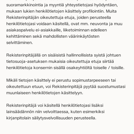
suoramarkkinointia ja myyntiä yhteystietojasi hyödyntäen,
mukaan lukien henkilötietojen käsittely profilointiin. Muita
Rekisterinpitäjän oikeutettuja etuja, joiden perusteella
henkilötietojasi voidaan käsitellä, ovat mm. neuvonta ja muu
asiakaspalvelu ei-asiakkaille, liiketoiminnan edelleen
kehittäminen sekä mahdollisten väärinkäytösten
selvittäminen.
Rekisterinpitäjällä on sisäisistä hallinnollisista syistä johtuen
tietosuoja-asetuksen mukaisia oikeutettuja etuja siirtää
henkilötietoja konsernin sisällä osakeyhtiöltä toiselle / toisille.
Mikäli tietojen käsittely ei perustu sopimustarpeeseen tai
oikeutettuun etuun, voi Rekisterinpitäjä pyytää suostumustasi
muunlaiseen henkilötietojen käsittelyyn.
Rekisterinpitäjä voi käsitellä henkilötietojasi lisäksi
lainsäädännön niin velvoittaessa, kuten esimerkiksi
kirjanpitolain säilytysvelvollisuuden perusteella.