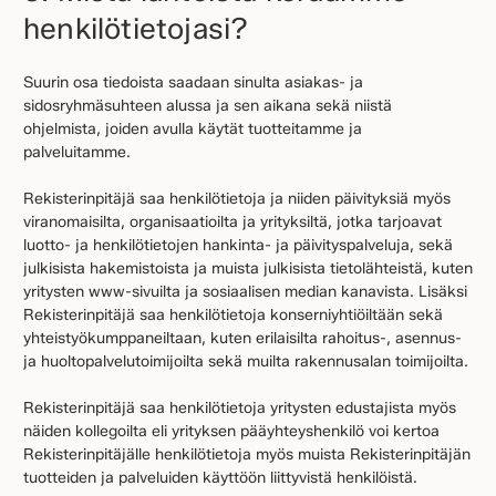
henkilötietojasi?
Suurin osa tiedoista saadaan sinulta asiakas- ja
sidosryhmäsuhteen alussa ja sen aikana sekä niistä
ohjelmista, joiden avulla käytät tuotteitamme ja
palveluitamme.
Rekisterinpitäjä saa henkilötietoja ja niiden päivityksiä myös
viranomaisilta, organisaatioilta ja yrityksiltä, jotka tarjoavat
luotto- ja henkilötietojen hankinta- ja päivityspalveluja, sekä
julkisista hakemistoista ja muista julkisista tietolähteistä, kuten
yritysten www-sivuilta ja sosiaalisen median kanavista. Lisäksi
Rekisterinpitäjä saa henkilötietoja konserniyhtiöiltään sekä
yhteistyökumppaneiltaan, kuten erilaisilta rahoitus-, asennus-
ja huoltopalvelutoimijoilta sekä muilta rakennusalan toimijoilta.
Rekisterinpitäjä saa henkilötietoja yritysten edustajista myös
näiden kollegoilta eli yrityksen pääyhteyshenkilö voi kertoa
Rekisterinpitäjälle henkilötietoja myös muista Rekisterinpitäjän
tuotteiden ja palveluiden käyttöön liittyvistä henkilöistä.