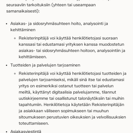
seuraaviin tarkoituksiin (yhteen tai useampaan
samanaikaisesti):
Asiakas- ja sidosryhmäsuhteen hoito, analysointi ja
kehittäminen
Rekisterinpitäjä voi käyttää henkilötietojasi suoraan
kanssasi tai edustamasi yrityksen kanssa muodostetun
asiakas- tai sidosryhmäsuhteen hoitoon, analysointiin ja
kehittämiseen.
Tuotteiden ja palvelujen tarjoaminen
Rekisterinpitäjä voi käyttää henkilötietojasi tuotteiden ja
palvelujen tarjoamiseksi, mikäli sinä itse tai edustamasi
yritys on esimerkiksi ostanut tuotteen tai palvelun
meiltä, käyttänyt digitaalisia palvelujamme, tilannut
uutiskirjeemme tai osallistunut talonäytöksiin tai muihin
tapahtumiin. Henkilötietoja käytetään Rekisterinpitäjän
ja asiakkaan väliseen sopimukseen tai muuhun
sitoumukseen perustuvien oikeuksien ja velvollisuuksien
toteuttamiseen.
Asiakasviestintä