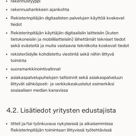
rakennustyyppi
rakennushankkeen ajankohta
Rekisterinpitäjän digitaalisten palvelujen käyttöä koskevat
tiedot
Rekisterinpitäjän käyttäjän digitaalisiin laitteisiin (kuten
tietokoneisiin ja mobiililaitteisiin) lähettämät tekniset tiedot
sekä evästeitä ja muita vastaavia tekniikoita koskevat tiedot
rekisteröidylle kohdistettu viestintä sekä niihin liittyvä
toiminta
suoramarkkinointivalinnat
asiakaspalvelupuhelujen taltioinnit sekä asiakaspalveluun
liittyvät sähköposti- ja verkkokeskustelut esimerkiksi
sosiaalisen median kanavissa
4.2. Lisätiedot yritysten edustajista
titteli ja/tai työnkuvaus nykyisessä ja aikaisemmissa
Rekisterinpitäjän toimintaan liittyvissä työtehtävissä