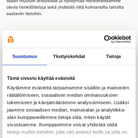
sijaan muutoin analysoida ja hyödyntää rekistereissämme
olevia henkilötietoja sekä yhdistää niitä kolmansilta tahoilta
saataviin tietoihin.
7. Kenelle voimme jakaa
henkilötietojasi?
Suostumus
Yksityiskohdat
Tietoja
Rekisterinpitäjä ei anna, myy tai muuten paljasta
henkilötietojasi ulkopuolisille kolmansille osapuolille, ellei
seuraavassa toisin mainita.
Tämä sivusto käyttää evästeitä
Rekisterinpitäjä saattaa jakaa henkilötietojasi
Käytämme evästeitä tarjoamamme sisällön ja mainosten
Rekisterinpitäjälle palveluita suorittaville tai tavaraa
räätälöimiseen, sosiaalisen median ominaisuuksien
toimittaville kolmansille osapuolille. Näitä palveluita voivat olla
tukemiseen ja kävijämäärämme analysoimiseen. Lisäksi
esimerkiksi asiakaspalvelu, asennus- ja huoltopalvelu,
jaamme sosiaalisen median, mainosalan ja analytiikka-
ohjelmistopalvelut, tutkimustoiminta, markkinointi ja
alan kumppaneillemme tietoja siitä, miten käytät
tapahtumien tuottaminen. Rekisterinpitäjä saattaa jakaa
sivustoamme. Kumppanimme voivat yhdistää näitä
henkilötietojasi maksujen perimiseksi tuotteista ja palveluista,
ja se voi esimerkiksi siirtää tai myydä maksamattomat laskut
tietoja muihin tietoihin, joita olet antanut heille tai joita on