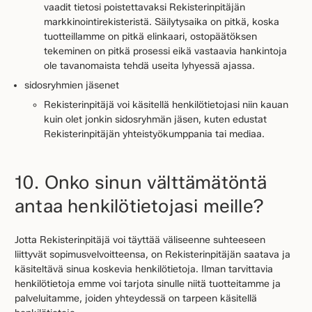
vaadit tietosi poistettavaksi Rekisterinpitäjän
markkinointirekisteristä. Säilytysaika on pitkä, koska
tuotteillamme on pitkä elinkaari, ostopäätöksen
tekeminen on pitkä prosessi eikä vastaavia hankintoja
ole tavanomaista tehdä useita lyhyessä ajassa.
sidosryhmien jäsenet
Rekisterinpitäjä voi käsitellä henkilötietojasi niin kauan
kuin olet jonkin sidosryhmän jäsen, kuten edustat
Rekisterinpitäjän yhteistyökumppania tai mediaa.
10. Onko sinun välttämätöntä
antaa henkilötietojasi meille?
Jotta Rekisterinpitäjä voi täyttää väliseenne suhteeseen
liittyvät sopimusvelvoitteensa, on Rekisterinpitäjän saatava ja
käsiteltävä sinua koskevia henkilötietoja. Ilman tarvittavia
henkilötietoja emme voi tarjota sinulle niitä tuotteitamme ja
palveluitamme, joiden yhteydessä on tarpeen käsitellä