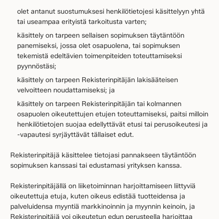
olet antanut suostumuksesi henkilötietojesi käsittelyyn yhtä
tai useampaa erityistä tarkoitusta varten;
käsittely on tarpeen sellaisen sopimuksen täytäntöön
panemiseksi, jossa olet osapuolena, tai sopimuksen
tekemistä edeltävien toimenpiteiden toteuttamiseksi
pyynnöstäsi;
käsittely on tarpeen Rekisterinpitäjän lakisääteisen
velvoitteen noudattamiseksi; ja
käsittely on tarpeen Rekisterinpitäjän tai kolmannen
osapuolen oikeutettujen etujen toteuttamiseksi, paitsi milloin
henkilötietojen suojaa edellyttävät etusi tai perusoikeutesi ja
-vapautesi syrjäyttävät tällaiset edut.
Rekisterinpitäjä käsittelee tietojasi pannakseen täytäntöön
sopimuksen kanssasi tai edustamasi yrityksen kanssa.
Rekisterinpitäjällä on liiketoiminnan harjoittamiseen liittyviä
oikeutettuja etuja, kuten oikeus edistää tuotteidensa ja
palveluidensa myyntiä markkinoinnin ja myynnin keinoin, ja
Rekisterinpitäjä voi oikeutetun edun perusteella harjoittaa