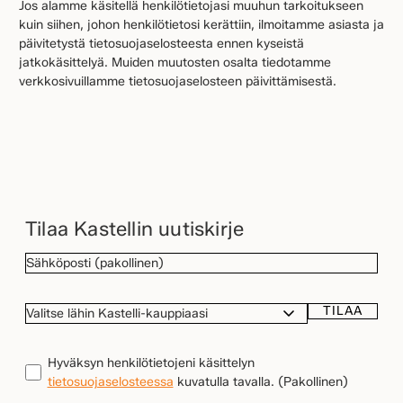
Jos alamme käsitellä henkilötietojasi muuhun tarkoitukseen
kuin siihen, johon henkilötietosi kerättiin, ilmoitamme asiasta ja
päivitetystä tietosuojaselosteesta ennen kyseistä
jatkokäsittelyä. Muiden muutosten osalta tiedotamme
verkkosivuillamme tietosuojaselosteen päivittämisestä.
Tilaa Kastellin uutiskirje
SÄHKÖPOSTI
(Pakollinen)
TILAA
VALITSE
LÄHIN
KASTELLI-
TIETOSUOJA
(Pakollinen)
Hyväksyn henkilötietojeni käsittelyn
KAUPPIAASI
tietosuojaselosteessa
kuvatulla tavalla.
(Pakollinen)