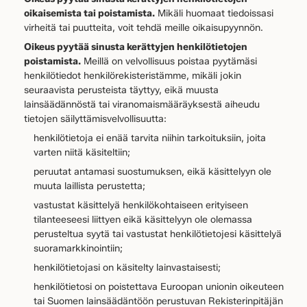
oikaisemista tai poistamista.
Mikäli huomaat tiedoissasi
virheitä tai puutteita, voit tehdä meille oikaisupyynnön.
Oikeus pyytää sinusta kerättyjen henkilötietojen
poistamista.
Meillä on velvollisuus poistaa pyytämäsi
henkilötiedot henkilörekisteristämme, mikäli jokin
seuraavista perusteista täyttyy, eikä muusta
lainsäädännöstä tai viranomaismääräyksestä aiheudu
tietojen säilyttämisvelvollisuutta:
henkilötietoja ei enää tarvita niihin tarkoituksiin, joita
varten niitä käsiteltiin;
peruutat antamasi suostumuksen, eikä käsittelyyn ole
muuta laillista perustetta;
vastustat käsittelyä henkilökohtaiseen erityiseen
tilanteeseesi liittyen eikä käsittelyyn ole olemassa
perusteltua syytä tai vastustat henkilötietojesi käsittelyä
suoramarkkinointiin;
henkilötietojasi on käsitelty lainvastaisesti;
henkilötietosi on poistettava Euroopan unionin oikeuteen
tai Suomen lainsäädäntöön perustuvan Rekisterinpitäjän