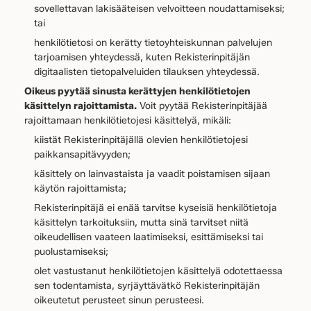
sovellettavan lakisääteisen velvoitteen noudattamiseksi;
tai
henkilötietosi on kerätty tietoyhteiskunnan palvelujen
tarjoamisen yhteydessä, kuten Rekisterinpitäjän
digitaalisten tietopalveluiden tilauksen yhteydessä.
Oikeus pyytää sinusta kerättyjen henkilötietojen
käsittelyn rajoittamista.
Voit pyytää Rekisterinpitäjää
rajoittamaan henkilötietojesi käsittelyä, mikäli:
kiistät Rekisterinpitäjällä olevien henkilötietojesi
paikkansapitävyyden;
käsittely on lainvastaista ja vaadit poistamisen sijaan
käytön rajoittamista;
Rekisterinpitäjä ei enää tarvitse kyseisiä henkilötietoja
käsittelyn tarkoituksiin, mutta sinä tarvitset niitä
oikeudellisen vaateen laatimiseksi, esittämiseksi tai
puolustamiseksi;
olet vastustanut henkilötietojen käsittelyä odotettaessa
sen todentamista, syrjäyttävätkö Rekisterinpitäjän
oikeutetut perusteet sinun perusteesi.