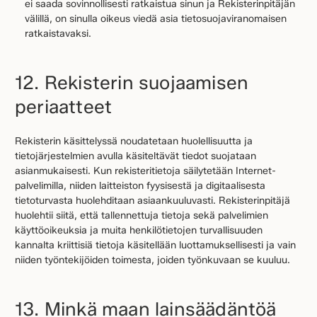
ei saada sovinnollisesti ratkaistua sinun ja Rekisterinpitäjän
välillä, on sinulla oikeus viedä asia tietosuojaviranomaisen
ratkaistavaksi.
12. Rekisterin suojaamisen
periaatteet
Rekisterin käsittelyssä noudatetaan huolellisuutta ja
tietojärjestelmien avulla käsiteltävät tiedot suojataan
asianmukaisesti. Kun rekisteritietoja säilytetään Internet-
palvelimilla, niiden laitteiston fyysisestä ja digitaalisesta
tietoturvasta huolehditaan asiaankuuluvasti. Rekisterinpitäjä
huolehtii siitä, että tallennettuja tietoja sekä palvelimien
käyttöoikeuksia ja muita henkilötietojen turvallisuuden
kannalta kriittisiä tietoja käsitellään luottamuksellisesti ja vain
niiden työntekijöiden toimesta, joiden työnkuvaan se kuuluu.
13. Minkä maan lainsäädäntöä