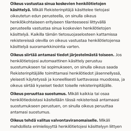
Oikeus vastustaa sinua koskevien henkilötietojen
käsittelyä.
Mikäli Rekisterinpitäjä käsittelee tietojasi
oikeutetun edun perusteella, on sinulla oikeus
henkilökohtaiseen erityiseen tilanteeseesi liittyvällä
perusteella vastustaa sinua koskevien henkilötietojen
käsittelyä. Kaikilla tämän tietosuojaselosteen kattamissa
rekistereissä olevilla on oikeus vastustaa henkilötietojensa
käsittelyä suoramarkkinointia varten.
Oikeus siirtää antamasi tiedot järjestelmästä toiseen.
Jos
henkilötietojesi automaattinen käsittely perustuu
suostumukseen tai sopimukseen, on sinulla oikeus saada
Rekisterinpitäjälle toimittamasi henkilötiedot jäsennellyssä,
yleisesti käytetyssä ja koneellisesti luettavassa muodossa, ja
oikeus siirtää kyseiset tiedot toiselle rekisterinpitäjälle.
Oikeus peruuttaa suostumus.
Mikäli kaikkia tai osaa
henkilötiedoistasi käsitellään tässä rekisterissä antamaasi
suostumukseen perustuen, on sinulla oikeus peruuttaa
antamasi suostumus.
Oikeus tehdä valitus valvontaviranomaiselle.
Mikäli
mahdollista erimielisyyttä henkilötietojesi käsittelyyn liittyen