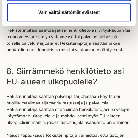
osallistuvien henkilötietoja harkintansa mukaan muille kyseisen
tapahtuman osallistujille, mikäli se on tapahtuman luonteen
Vain välttämättömät evästeet
vuoksi asianmukaista.
Rekisterinpitäjä saattaa jakaa henkilötietojasi yrityskaupan tai
muun yritysjärjestelyn yhteydessä tai palvelun siirtyessä
toiselle palveluntarjoajalle. Rekisterinpitäjä saattaa jakaa
henkilötietojasi tuomioistuimen tai vastaavan määräyksestä.
8. Siirrämmekö henkilötietojasi
EU-alueen ulkopuolelle?
Rekisterinpitäjä saattaa palveluja tarjotessaan käyttää eri
puolilla maailmaa sijaitsevia resursseja ja palvelimia.
Rekisterinpitäjä saattaa siten siirtää henkilötietojasi palvelujen
käyttömaan ulkopuolelle ja mahdollisesti myös EU-alueen
ulkopuolisiin maihin, joiden tietosuojalainsäädäntö on erilainen.
Näissä tapauksissa Rekisterinpitäjä varmistaa, että tietojen