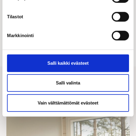
Janni & Joel x Kastelli
Tilastot
Tutustu Janni Hussin ja Joel Harkimon videosarjaan
taloprojektista Kastellin kanssa!
Markkinointi
KATSO VIDEOT
Salli kaikki evästeet
Salli valinta
Vain välttämättömät evästeet