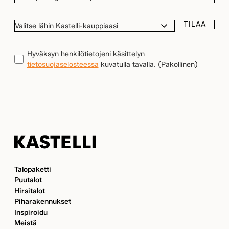
TILAA
VALITSE
LÄHIN
KASTELLI-
TIETOSUOJA
(Pakollinen)
Hyväksyn henkilötietojeni käsittelyn
KAUPPIAASI
tietosuojaselosteessa
kuvatulla tavalla.
(Pakollinen)
Kastelli
Talopaketti
Puutalot
Hirsitalot
Piharakennukset
Inspiroidu
Meistä