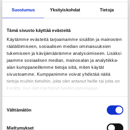
monista talon tai piharakennuksen toteutukseen
liittyvistä aiheista, aina suunnittelusta viimeistelyyn
Suostumus
Yksityiskohdat
Tietoja
saakka.
LUE BLOGIA
Tämä sivusto käyttää evästeitä
Käytämme evästeitä tarjoamamme sisällön ja mainosten
räätälöimiseen, sosiaalisen median ominaisuuksien
tukemiseen ja kävijämäärämme analysoimiseen. Lisäksi
jaamme sosiaalisen median, mainosalan ja analytiikka-
alan kumppaneillemme tietoja siitä, miten käytät
sivustoamme. Kumppanimme voivat yhdistää näitä
tietoja muihin tietoihin, joita olet antanut heille tai joita on
kerätty, kun olet käyttänyt heidän palvelujaan.
Suostumuksen
Välttämätön
valinta
Mieltymykset