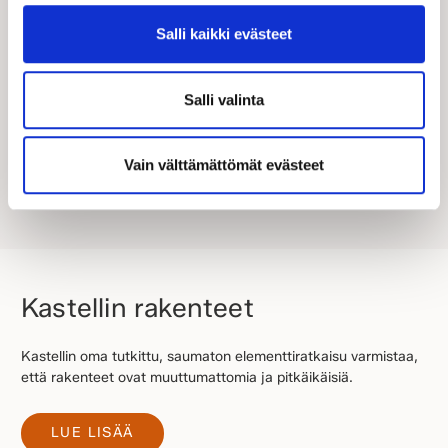
kuuluu Kastellin oman talotekniikkaorganisaation toteuttama
talotekniikka (LVIS- eli lämmitys-, vesijohto-, ilmanvaihto- ja
Salli kaikki evästeet
sähkötekniikka). Kun talotekniikan suunnittelu ja toteutus on
samoissa käsissä, tieto kulkee saumattomasti ja toteutus
onnistuu halutulla tavalla. Myös yksilölliset muutokset voidaan
Salli valinta
toteuttaa joustavasti ja edullisesti.
Vain välttämättömät evästeet
Kastellin rakenteet
Kastellin oma tutkittu, saumaton elementtiratkaisu varmistaa,
että rakenteet ovat muuttumattomia ja pitkäikäisiä.
LUE LISÄÄ