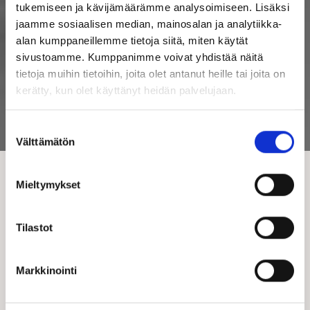
tukemiseen ja kävijämäärämme analysoimiseen. Lisäksi
jaamme sosiaalisen median, mainosalan ja analytiikka-
alan kumppaneillemme tietoja siitä, miten käytät
sivustoamme. Kumppanimme voivat yhdistää näitä
tietoja muihin tietoihin, joita olet antanut heille tai joita on
kerätty, kun olet käyttänyt heidän palvelujaan.
Suostumuksen
Välttämätön
valinta
Mieltymykset
Laadukkaat
Tilastot
talotekniikkapalvelut
Markkinointi
Kastellin Muuttovalmis- ja Viittä vaille valmis -talotoimituksiin