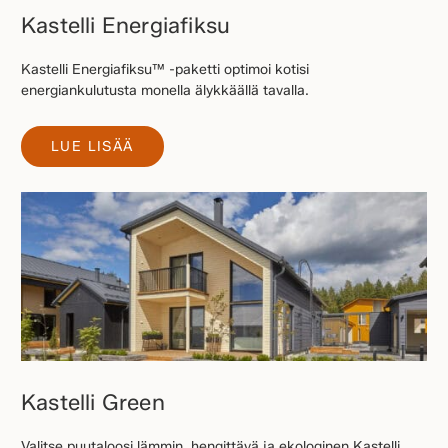
Kastelli Energiafiksu
Kastelli Energiafiksu™ -paketti optimoi kotisi
energiankulutusta monella älykkäällä tavalla.
LUE LISÄÄ
Kastelli Green
Valitse puutaloosi lämmin, hengittävä ja ekologinen Kastelli