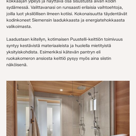
kokkaajan ylpeys ja näyttävä osa sisustusta aivan kodin
sydämessä. Valittavanasi on runsaasti erilaisia vaihtoehtoja,
joilla luot yksilöllisen ilmeen kotiisi. Kokonaisuutta täydentävät
kodinkoneet Siemensin laadukkaasta ja energiatehokkaasta
valikoimasta.
Laadustaan kiitellyn, kotimaisen Puustelli-keittiön toimivuus
syntyy kestävistä materiaaleista ja huolella mietityistä
yksityiskohdista. Esimerkiksi kätevän pantryn eli
ruokakomeron ansiosta keittiö pysyy myös aina siistin
näköisenä.