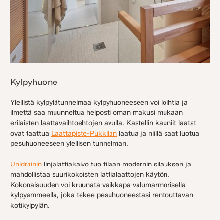
Kylpyhuone
Ylellistä kylpylätunnelmaa kylpyhuoneeseen voi loihtia ja
ilmettä saa muunneltua helposti oman makusi mukaan
erilaisten laattavaihtoehtojen avulla. Kastellin kauniit laatat
ovat taattua
Laattapiste-Pukkilan
laatua ja niillä saat luotua
pesuhuoneeseen ylellisen tunnelman.
Unidrainin
linjalattiakaivo tuo tilaan modernin silauksen ja
mahdollistaa suurikokoisten lattialaattojen käytön.
Kokonaisuuden voi kruunata vaikkapa valumarmorisella
kylpyammeella, joka tekee pesuhuoneestasi rentouttavan
kotikylpylän.