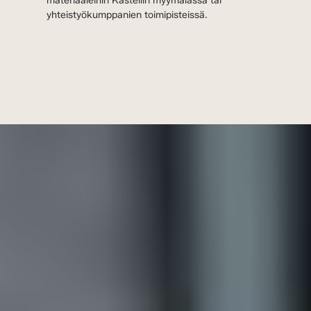
materiaaleihin Kastellin myymälässä tai
yhteistyökumppanien toimipisteissä.