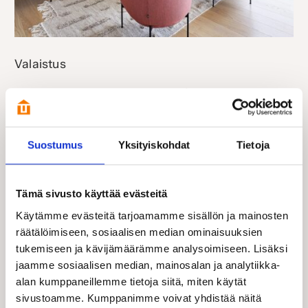
Valaistus
Luo tunnelmaa valaistuksella! Kastelli Collectionista voit valita
kotiisi suosittuja sisustusvalaisimia. Laajasta valikoimastamme
löytyy kiinteitä valaisimia keittiöön, pesutiloihin,
kodinhoitohuoneeseen ja vaatehuoneisiin.
Suostumus
Yksityiskohdat
Tietoja
Kaikki talon valaisimet saa myös energiatehokkaina LED-
valaisimina. Valitsemasi sisustusvalaisimet ja kiinteät valaisimet
asennetaan valmiiksi Muuttovalmiiseen Kastelli-kotiisi.
Tämä sivusto käyttää evästeitä
Käytämme evästeitä tarjoamamme sisällön ja mainosten
räätälöimiseen, sosiaalisen median ominaisuuksien
tukemiseen ja kävijämäärämme analysoimiseen. Lisäksi
jaamme sosiaalisen median, mainosalan ja analytiikka-
alan kumppaneillemme tietoja siitä, miten käytät
sivustoamme. Kumppanimme voivat yhdistää näitä