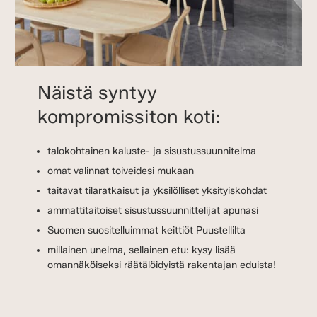
Näistä syntyy
kompromissiton koti:
talokohtainen kaluste- ja sisustussuunnitelma
omat valinnat toiveidesi mukaan
taitavat tilaratkaisut ja yksilölliset yksityiskohdat
ammattitaitoiset sisustussuunnittelijat apunasi
Suomen suositelluimmat keittiöt Puustellilta
millainen unelma, sellainen etu: kysy lisää
omannäköiseksi räätälöidyistä rakentajan eduista!