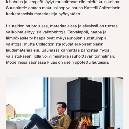
kihahdus ja lempeät löylyt rauhoittavat niin mieltä kuin kehoa.
Suunnittele omaan makuusi sopiva sauna Kastelli Collectionin
korkeatasoisia materiaaleja hyödyntäen.
Lauteiden muotoilussa, materiaaleissa ja sävyissä on runsas
valikoima erityylisiä vaihtoehtoja. Tervaleppä, haapa ja
lämpökäsitelty haapa ovat nykysaunojien suosituimpia
valintoja, mutta Collectionista löydät erikoisempiakin
laudemateriaaleja. Saunassa kannattaa panostaa myös
valaistukseen, jolla voi viimeistellä rauhoittavan tunnelman.
Modernissa saunassa kiuas on usein upotettu lauteisiin.