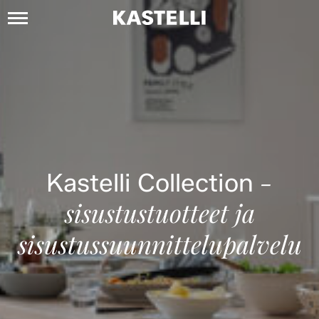
Siirry
sisältöön
Kastelli
-
Kastelli Collection
sisustustuotteet ja
sisustussuunnittelupalvelu