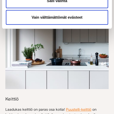
Salli valinta
Vain välttämättömät evästeet
Keittiö
Laadukas keittiö on paras osa kotia!
Puustelli-keittiö
on