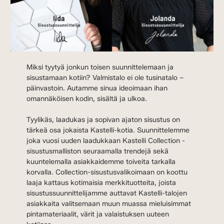
Miksi tyytyä jonkun toisen suunnittelemaan ja
sisustamaan kotiin? Valmistalo ei ole tusinatalo –
päinvastoin. Autamme sinua ideoimaan ihan
omannäköisen kodin, sisältä ja ulkoa.
Tyylikäs, laadukas ja sopivan ajaton sisustus on
tärkeä osa jokaista Kastelli-kotia. Suunnittelemme
joka vuosi uuden laadukkaan Kastelli Collection -
sisustusmalliston seuraamalla trendejä sekä
kuuntelemalla asiakkaidemme toiveita tarkalla
korvalla. Collection-sisustusvalikoimaan on koottu
laaja kattaus kotimaisia merkkituotteita, joista
sisustussuunnittelijamme auttavat Kastelli-talojen
asiakkaita valitsemaan muun muassa mieluisimmat
pintamateriaalit, värit ja valaistuksen uuteen