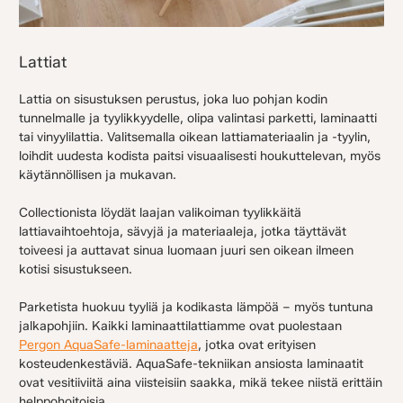
Lattiat
Lattia on sisustuksen perustus, joka luo pohjan kodin
tunnelmalle ja tyylikkyydelle, olipa valintasi parketti, laminaatti
tai vinyylilattia. Valitsemalla oikean lattiamateriaalin ja -tyylin,
loihdit uudesta kodista paitsi visuaalisesti houkuttelevan, myös
käytännöllisen ja mukavan.
Collectionista löydät laajan valikoiman tyylikkäitä
lattiavaihtoehtoja, sävyjä ja materiaaleja, jotka täyttävät
toiveesi ja auttavat sinua luomaan juuri sen oikean ilmeen
kotisi sisustukseen.
Parketista huokuu tyyliä ja kodikasta lämpöä – myös tuntuna
jalkapohjiin. Kaikki laminaattilattiamme ovat puolestaan
Pergon AquaSafe-laminaatteja
, jotka ovat erityisen
kosteudenkestäviä. AquaSafe-tekniikan ansiosta laminaatit
ovat vesitiiviitä aina viisteisiin saakka, mikä tekee niistä erittäin
helppohoitoisia.