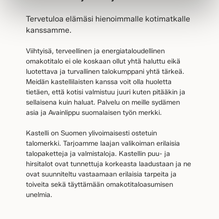
Tervetuloa elämäsi hienoimmalle kotimatkalle
kanssamme.
Viihtyisä, terveellinen ja energiataloudellinen
omakotitalo ei ole koskaan ollut yhtä haluttu eikä
luotettava ja turvallinen talokumppani yhtä tärkeä.
Meidän kastellilaisten kanssa voit olla huoletta
tietäen, että kotisi valmistuu juuri kuten pitääkin ja
sellaisena kuin haluat. Palvelu on meille sydämen
asia ja Avainlippu suomalaisen työn merkki.
Kastelli on Suomen ylivoimaisesti ostetuin
talomerkki. Tarjoamme laajan valikoiman erilaisia
talopaketteja ja valmistaloja. Kastellin puu- ja
hirsitalot ovat tunnettuja korkeasta laadustaan ja ne
ovat suunniteltu vastaamaan erilaisia tarpeita ja
toiveita sekä täyttämään omakotitaloasumisen
unelmia.