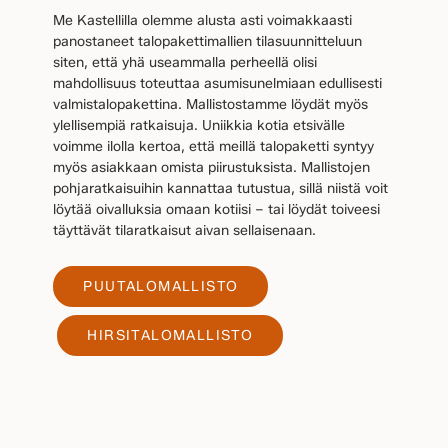
Me Kastellilla olemme alusta asti voimakkaasti
panostaneet talopakettimallien tilasuunnitteluun
siten, että yhä useammalla perheellä olisi
mahdollisuus toteuttaa asumisunelmiaan edullisesti
valmistalopakettina. Mallistostamme löydät myös
ylellisempiä ratkaisuja. Uniikkia kotia etsivälle
voimme ilolla kertoa, että meillä talopaketti syntyy
myös asiakkaan omista piirustuksista. Mallistojen
pohjaratkaisuihin kannattaa tutustua, sillä niistä voit
löytää oivalluksia omaan kotiisi – tai löydät toiveesi
täyttävät tilaratkaisut aivan sellaisenaan.
PUUTALOMALLISTO
HIRSITALOMALLISTO