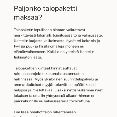
Paljonko talopaketti
maksaa?
Talopaketin lopulliseen hintaan vaikuttavat
merkittävästi talomalli, toimitussisältö ja valmiusaste.
Kastellin laajasta valikoimasta löydät eri kokoisia ja
tyylisiä puu- ja hirsitalomalleja moneen eri
elämänvaiheeseen. Kaikille on yhteistä Kastellin
tinkimätön laatu.
Talopakettien kiinteät hinnat auttavat
rakennusprojektin kokonaiskustannusten
hallinnassa. Myös yksilöllinen suunnittelupalvelu ja
ammattitaitoiset myyjät tekevät ostopäätöksestä
helppoa ja miellyttävää. Lisäksi nettisivuillamme näet
jokaisen talomallin yhteydessä alkaen-hinnan eri
paikkakunnille eri valmiusasteilla toimitettuna.
Lue lisää omakotitalon rakentamisen