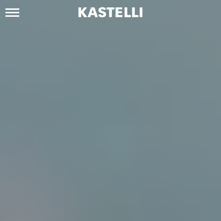
Siirry
sisältöön
Kastelli