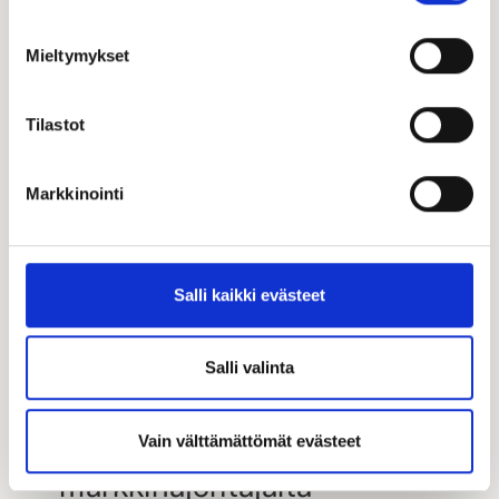
Mieltymykset
Tilastot
Markkinointi
Salli kaikki evästeet
Salli valinta
Vain välttämättömät evästeet
Laadukas talopaketti
markkinajohtajalta