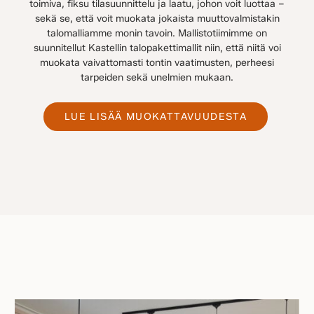
toimiva, fiksu tilasuunnittelu ja laatu, johon voit luottaa –
sekä se, että voit muokata jokaista muuttovalmistakin
talomalliamme monin tavoin. Mallistotiimimme on
suunnitellut Kastellin talopakettimallit niin, että niitä voi
muokata vaivattomasti tontin vaatimusten, perheesi
tarpeiden sekä unelmien mukaan.
LUE LISÄÄ MUOKATTAVUUDESTA