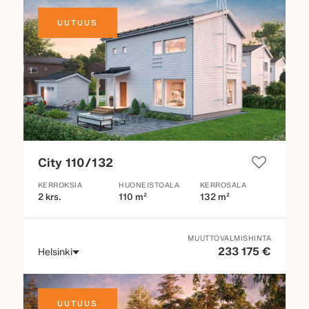
UUTUUS
City 110/132
KERROKSIA
HUONEISTOALA
KERROSALA
2 krs.
110 m²
132 m²
MUUTTOVALMISHINTA
233 175 €
Helsinki
UUTUUS