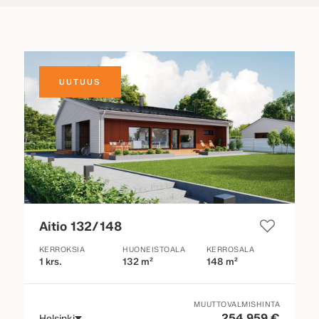
UUTUUS
Aitio 132/148
KERROKSIA
HUONEISTOALA
KERROSALA
1 krs.
132 m²
148 m²
MUUTTOVALMISHINTA
254 959 €
Helsinki