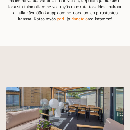
mallimme vastaavat erilaisiin toiveisiin, tarpeisiin ja makuihin.
Jokaista talomalliamme voit myös muokata toiveidesi mukaan
tai tulla käymään kauppiaamme luona omien piirustustesi
kanssa. Katso myös
pari-
ja
rinnetalo
mallistomme!