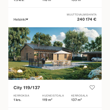
MUUTTOVALMISHINTA
240 174 €
Helsinki
City 119/137
KERROKSIA
HUONEISTOALA
KERROSALA
1 krs.
119 m²
137 m²