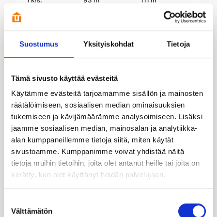
MUUTTOVALMISHINTA
220 985 €
Helsinki
Suostumus
Yksityiskohdat
Tietoja
UUTUUS
Tämä sivusto käyttää evästeitä
Käytämme evästeitä tarjoamamme sisällön ja mainosten
räätälöimiseen, sosiaalisen median ominaisuuksien
tukemiseen ja kävijämäärämme analysoimiseen. Lisäksi
jaamme sosiaalisen median, mainosalan ja analytiikka-
alan kumppaneillemme tietoja siitä, miten käytät
sivustoamme. Kumppanimme voivat yhdistää näitä
tietoja muihin tietoihin, joita olet antanut heille tai joita on
Verso 100 A/121
kerätty, kun olet käyttänyt heidän palvelujaan.
KERROKSIA
HUONEISTOALA
KERROSALA
2 krs.
100 m²
121 m²
Suostumuksen
Välttämätön
valinta