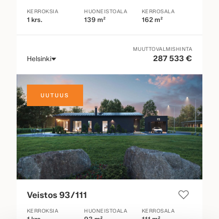
KERROKSIA
HUONEISTOALA
KERROSALA
1 krs.
139 m²
162 m²
MUUTTOVALMISHINTA
287 533 €
Helsinki
UUTUUS
Veistos 93/111
KERROKSIA
HUONEISTOALA
KERROSALA
1 krs.
93 m²
111 m²