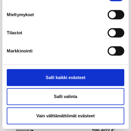
MUUTTOVALMISHINTA
208 065 €
Helsinki
Mieltymykset
Tilastot
UUTUUS
Markkinointi
Salli kaikki evästeet
Verso 84 A/103
Salli valinta
KERROKSIA
HUONEISTOALA
KERROSALA
2 krs.
84 m²
103 m²
Vain välttämättömät evästeet
MUUTTOVALMISHINTA
196 402 €
Helsinki