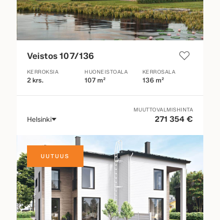
Veistos 107/136
KERROKSIA
HUONEISTOALA
KERROSALA
2 krs.
107 m²
136 m²
MUUTTOVALMISHINTA
271 354 €
Helsinki
UUTUUS