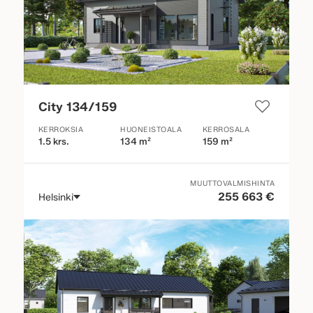
City 134/159
KERROKSIA
HUONEISTOALA
KERROSALA
1.5 krs.
134 m²
159 m²
MUUTTOVALMISHINTA
255 663 €
Helsinki