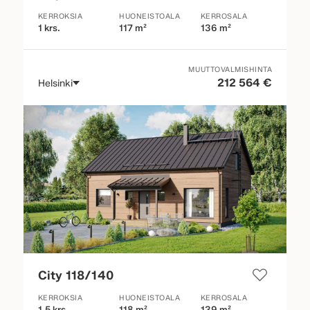
KERROKSIA
HUONEISTOALA
KERROSALA
1 krs.
117 m²
136 m²
MUUTTOVALMISHINTA
212 564 €
Helsinki
City 118/140
KERROKSIA
HUONEISTOALA
KERROSALA
1.5 krs.
118 m²
139 m²