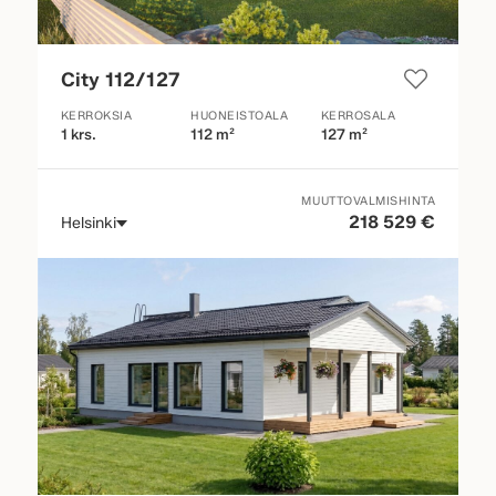
City 112/127
KERROKSIA
HUONEISTOALA
KERROSALA
1 krs.
112 m²
127 m²
MUUTTOVALMISHINTA
218 529 €
Helsinki