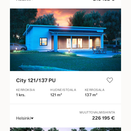
City 121/137 PU
KERROKSIA
HUONEISTOALA
KERROSALA
1 krs.
121 m²
137 m²
MUUTTOVALMISHINTA
226 195 €
Helsinki