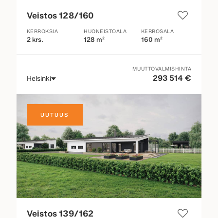
Veistos 128/160
KERROKSIA
HUONEISTOALA
KERROSALA
2 krs.
128 m²
160 m²
MUUTTOVALMISHINTA
293 514 €
Helsinki
UUTUUS
Veistos 139/162