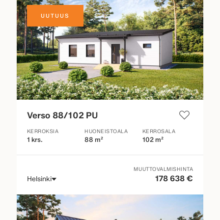
UUTUUS
Verso 88/102 PU
KERROKSIA
HUONEISTOALA
KERROSALA
1 krs.
88 m²
102 m²
MUUTTOVALMISHINTA
178 638 €
Helsinki