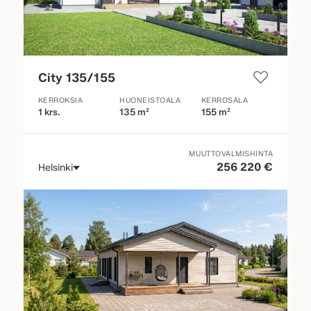
City 135/155
KERROKSIA
HUONEISTOALA
KERROSALA
1 krs.
135 m²
155 m²
MUUTTOVALMISHINTA
256 220 €
Helsinki