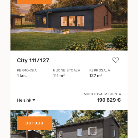
City 111/127
KERROKSIA
HUONEISTOALA
KERROSALA
1 krs.
111 m²
127 m²
MUUTTOVALMISHINTA
190 829 €
Helsinki
UUTUUS