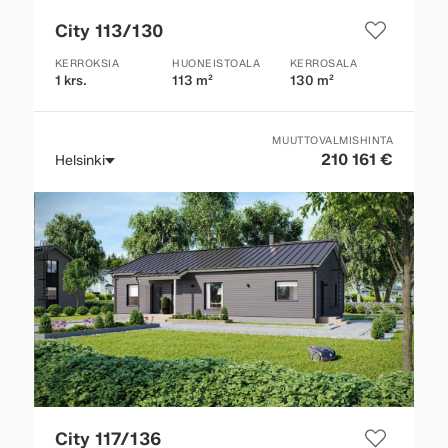
City 113/130
KERROKSIA
HUONEISTOALA
KERROSALA
1 krs.
113 m²
130 m²
MUUTTOVALMISHINTA
210 161 €
Helsinki
City 117/136