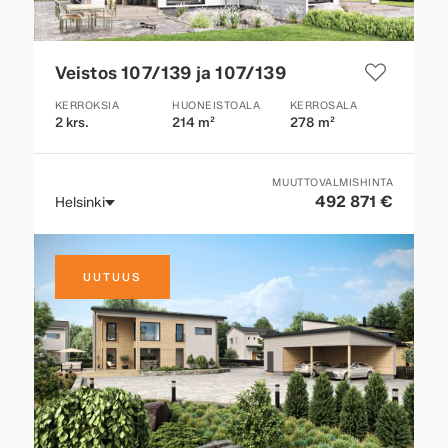
Veistos 107/139 ja 107/139
KERROKSIA
HUONEISTOALA
KERROSALA
2 krs.
214 m²
278 m²
MUUTTOVALMISHINTA
492 871 €
Helsinki
UUTUUS