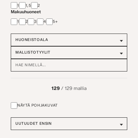
1
1,5
2
Makuuhuoneet
1
2
3
4
5+
129
/ 129 mallia
NÄYTÄ POHJAKUVAT