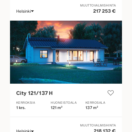
MUUTTOVALMISHINTA
217 253 €
Helsinki
City 121/137 H
KERROKSIA
HUONEISTOALA
KERROSALA
1 krs.
121 m²
137 m²
MUUTTOVALMISHINTA
218 132 €
Helsinki