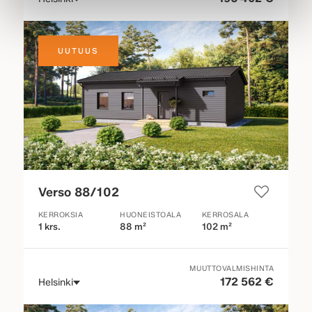
UUTUUS
Verso 88/102
KERROKSIA
HUONEISTOALA
KERROSALA
1 krs.
88 m²
102 m²
MUUTTOVALMISHINTA
172 562 €
Helsinki