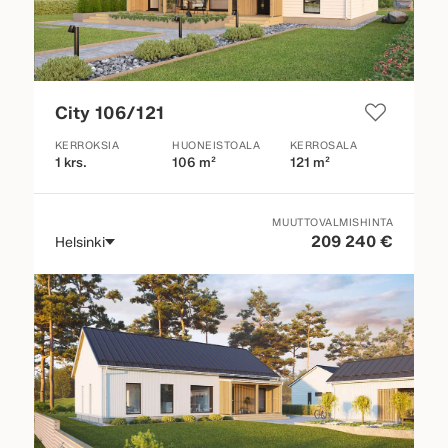
City 106/121
KERROKSIA
HUONEISTOALA
KERROSALA
1 krs.
106 m²
121 m²
MUUTTOVALMISHINTA
209 240 €
Helsinki