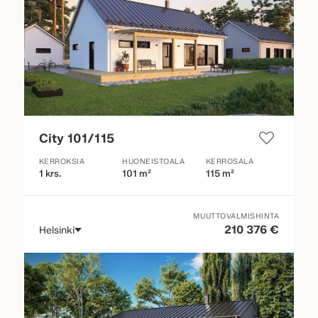
City 101/115
KERROKSIA
HUONEISTOALA
KERROSALA
1 krs.
101 m²
115 m²
MUUTTOVALMISHINTA
210 376 €
Helsinki