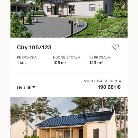
City 105/123
KERROKSIA
HUONEISTOALA
KERROSALA
1 krs.
105 m²
123 m²
MUUTTOVALMISHINTA
190 681 €
Helsinki