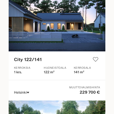
City 122/141
KERROKSIA
HUONEISTOALA
KERROSALA
1 krs.
122 m²
141 m²
MUUTTOVALMISHINTA
229 700 €
Helsinki