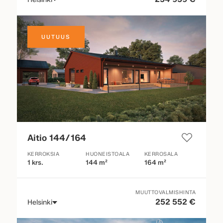
UUTUUS
Aitio 144/164
KERROKSIA
HUONEISTOALA
KERROSALA
1 krs.
144 m²
164 m²
MUUTTOVALMISHINTA
252 552 €
Helsinki