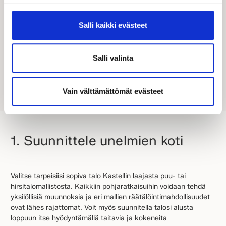
haluat saada mahdollisimman nopeasti ja vaivattomasti
unelmien kodin. Valitse muuttovalmis talo, jos haluat
rakennuttaa helposti ja turvallisesti joko valmiin talomallin
Salli kaikki evästeet
pohjalta tai yksilöllisesti muunnellen.
Salli valinta
Vain välttämättömät evästeet
1. Suunnittele unelmien koti
Valitse tarpeisiisi sopiva talo Kastellin laajasta puu- tai
hirsitalomallistosta. Kaikkiin pohjaratkaisuihin voidaan tehdä
yksilöllisiä muunnoksia ja eri mallien räätälöintimahdollisuudet
ovat lähes rajattomat. Voit myös suunnitella talosi alusta
loppuun itse hyödyntämällä taitavia ja kokeneita