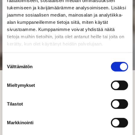
räätälöimiseen, sosiaalisen median ominaisuuksien
tukemiseen ja kävijämäärämme analysoimiseen. Lisäksi
jaamme sosiaalisen median, mainosalan ja analytiikka-
alan kumppaneillemme tietoja siitä, miten käytät
sivustoamme. Kumppanimme voivat yhdistää näitä
tietoja muihin tietoihin, joita olet antanut heille tai joita on
kerätty, kun olet käyttänyt heidän palvelujaan.
Suostumuksen
Välttämätön
valinta
Mieltymykset
Tilastot
talo
Muuttovalmis
Markkinointi
Muuttovalmis ns. avaimet käteen -talopaketti sopii sinulle, joka