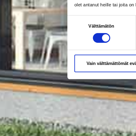
olet antanut heille tai joita o
Suostumuksen
Välttämätön
valinta
Vain välttämättömät ev