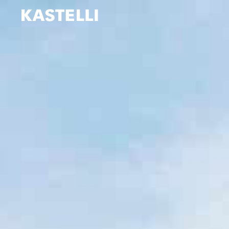
Siirry
sisältöön
Kastelli