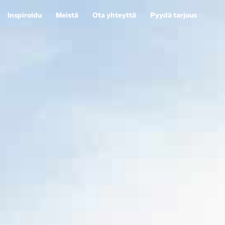
Inspiroidu
Meistä
Ota yhteyttä
Pyydä tarjous