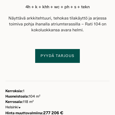
4h + k + khh + wc + ph + s + tekn
Näyttävä arkkitehtuuri, tehokas tilakäyttö ja arjessa
toimiva pohja ihanalla atriumterassilla – Rati 104 on
kokoluokkansa avara helmi.
PYYDÄ TARJOUS
Kerroksia:
1
Huoneistoala:
104 m²
Kerrosala:
118 m²
Helsinki
▼
277 206 €
Hinta muuttovalmiina: