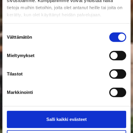
sivustoamme. Kumppanimme voivat yhdistää näitä
tietoja muihin tietoihin, joita olet antanut heille tai joita on
kerätty, kun olet käyttänyt heidän palvelujaan.
Suostumuksen
Välttämätön
valinta
Mieltymykset
Tilastot
Markkinointi
Salli kaikki evästeet