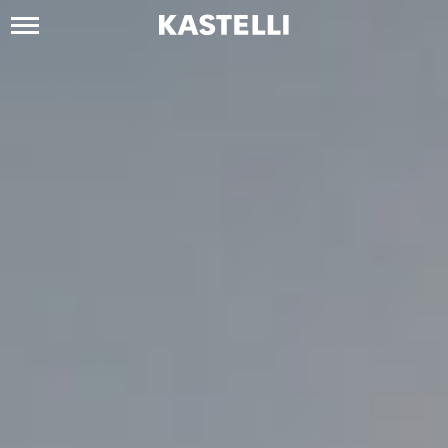
Siirry
sisältöön
Kastelli