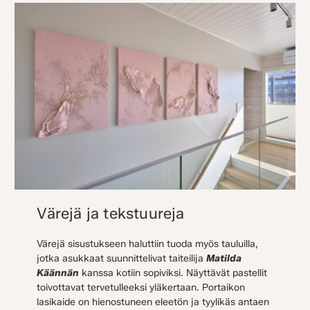
Värejä ja tekstuureja
Värejä sisustukseen haluttiin tuoda myös tauluilla,
jotka asukkaat suunnittelivat taiteilija
Matilda
Käännän
kanssa kotiin sopiviksi. Näyttävät pastellit
toivottavat tervetulleeksi yläkertaan. Portaikon
lasikaide on hienostuneen eleetön ja tyylikäs antaen