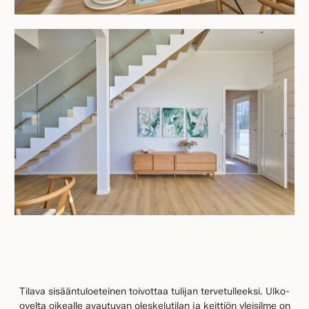
Tilava sisääntuloeteinen toivottaa tulijan tervetulleeksi. Ulko-
ovelta oikealle avautuvan oleskelutilan ja keittiön yleisilme on