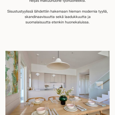
neljäs makuuhuone työhuoneeksi.
Sisustustyylissä lähdettiin hakemaan hieman modernia tyyliä,
skandinaavisuutta sekä laadukkuutta ja
suomalaisuutta etenkin huonekaluissa.