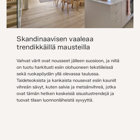
Skandinaavisen vaaleaa
trendikkäillä mausteilla
Vahvat värit ovat nousseet jälleen suosioon, ja niitä
on tuotu harkitusti esiin olohuoneen tekstiileissä
sekä ruokapöydän yllä olevassa taulussa.
Taideteoksista ja kankaista nousevat esiin kauniit
vihreän sävyt, kuten salvia ja metsänvihreä, jotka
ovat tämän hetken keskeisiä sisustustrendejä ja
tuovat tilaan luonnonläheistä syvyyttä.