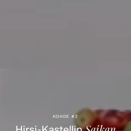
KOHDE #2
Saikan
Hirsi-Kastellin