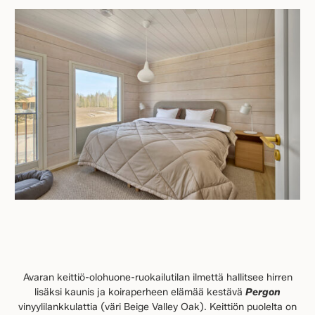
Avaran keittiö-olohuone-ruokailutilan ilmettä hallitsee hirren
lisäksi kaunis ja koiraperheen elämää kestävä
Pergon
vinyylilankkulattia (väri Beige Valley Oak). Keittiön puolelta on