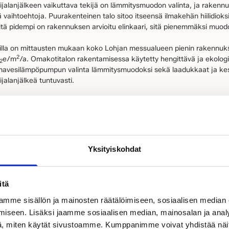
ilijalanjälkeen vaikuttava tekijä on lämmitysmuodon valinta, ja rakenn
vaihtoehtoja. Puurakenteinen talo sitoo itseensä ilmakehän hiilidioks
tä pidempi on rakennuksen arvioitu elinkaari, sitä pienemmäksi muodost
dilla on mittausten mukaan koko Lohjan messualueen pienin rakennuksen
2
e/m
/a. Omakotitalon rakentamisessa käytetty hengittävä ja ekolo
2
mavesilämpöpumpun valinta lämmitysmuodoksi sekä laadukkaat ja kes
ijalanjälkeä tuntuvasti.
set kädentaidot nousivat ku
ohteissamme
Yksityiskohdat
 ja aito intohimo toimivien kotien rakentamiseen kumpuaa 100-vuotiaast
amme. Niinpä olemme käyttäneet myös messukohteiden sisustuksessa 
itä
aidoilla syntyneitä huonekaluja, sisustustuotteita, taidetta sekä ekolo
mme sisällön ja mainosten räätälöimiseen, sosiaalisen median
iseen. Lisäksi jaamme sosiaalisen median, mainosalan ja analy
mme ovat mm. Puustelli, Adea, Nikari, Woodnotes, Lundia, Finarte,
, miten käytät sivustoamme. Kumppanimme voivat yhdistää näitä t