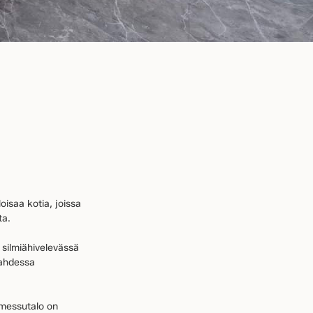
oisaa kotia, joissa
ta.
 silmiähivelevässä
kahdessa
 messutalo on