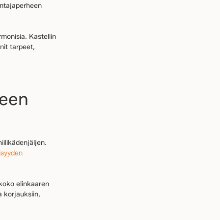
entajaperheen
monisia. Kastellin
it tarpeet,
ueen
ilikädenjäljen.
isyyden
koko elinkaaren
a korjauksiin,