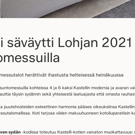
li säväytti Lohjan 2021
messuilla
-messutalot herättivät ihastusta helteisessä heinäkuussa
untomessuilla kohteissa 4 ja 6 kaksi Kastellin modernia ja avaran val
nauttia täysin sydämin sekä yhteisestä laatuajasta että omasta rauhas
ja puutehosteiden esteettinen harmonia pääsee oikeuksiinsa Kastellin
ssutalomallissa. Koti tarjoaa viiden makuuhuoneen kotoiluparatiisin 
rven sydän
-kodissa toteutuu Kastelli-kotien vaivaton muokattavuus: