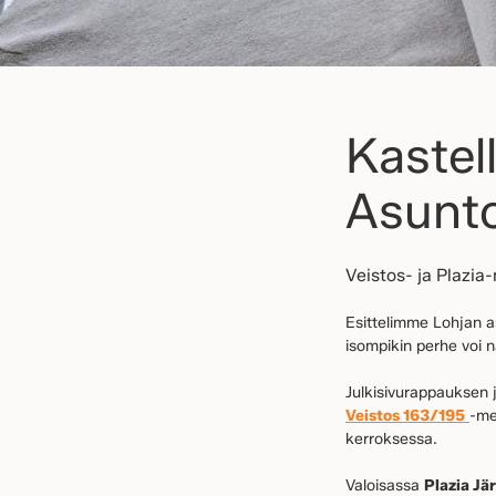
Kastel
Asunto
Veistos- ja Plazia
Esittelimme Lohjan as
isompikin perhe voi 
Julkisivurappauksen 
Veistos 163/195
-me
kerroksessa.
Valoisassa
Plazia Jä