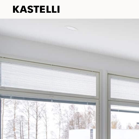
Kastelli
Siirry
sisältöön