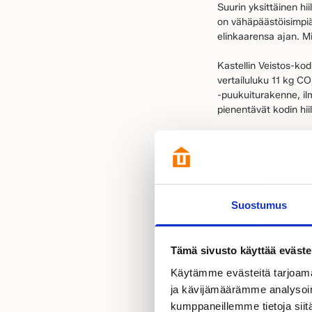
Suurin yksittäinen hi
on vähäpäästöisimpiä 
elinkaarensa ajan. Mi
Kastellin Veistos-ko
vertailuluku 11 kg CO
-puukuiturakenne, il
pienentävät kodin hiil
Kotimai
messuk
Suostumus
Kastellin tietotaito
perheyritystaustast
Tämä sivusto käyttää eväste
perheyritysten kädent
Käytämme evästeitä tarjoama
materiaaleja.
ja kävijämäärämme analysoim
Yhteistyökumppaneita
kumppaneillemme tietoja siitä