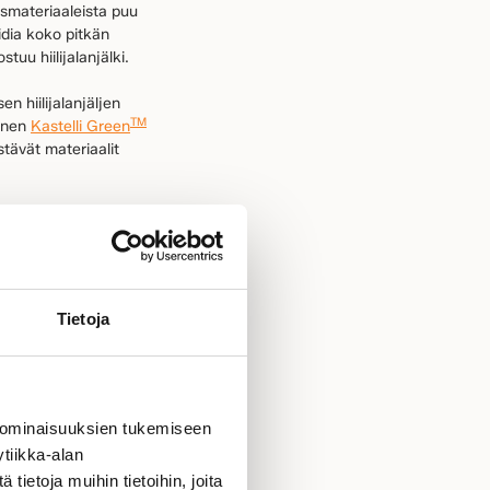
usmateriaaleista puu
idia koko pitkän
uu hiilijalanjälki.
 hiilijalanjäljen
TM
ginen
Kastelli Green
tävät materiaalit
nniaan
Tietoja
a
paljon suomalaisten
gisia, vesipestäviä
 ominaisuuksien tukemiseen
tiikka-alan
 VM-Carpet, Anno,
ietoja muihin tietoihin, joita