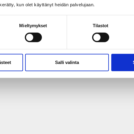
uusepänliikkeet Halwest, Puusepänliike Hannes Oy sekä Dejlig & Sinira
n kerätty, kun olet käyttänyt heidän palvelujaan.
ta, Kaarnia Designin Karoliina Peltokorvelta, Katja Hyytiä Artilta ja El
Mieltymykset
Tilastot
ästeet
Salli valinta