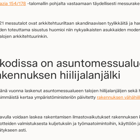
lazia 154/178
-talomallin pohjalta vastaamaan täydellisesti messurak
messutalot ovat arkkitehtuuriltaan skandinaavisen tyylikkäitä ja har
oiden toteuttama sisustus huomioi niin nykyaikaisten asukkaiden modern
lojen arkkitehtuurinkin.
-kodissa on asuntomessual
akennuksen hiilijalanjälki
nä vuonna laskenut asuntomessualueen talojen hiilijalanjäljen sekä hi
simmäistä kertaa ympäristöministeriön päivitetty
rakennuksen vähähiil
avulla voidaan laskea rakentamisen ilmastovaikutukset rakennuksen 
uotteiden valmistuksesta kuljetuksiin ja työmaatoimintoihin, käyttöön j
ätykseen asti.