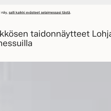
i näy,
salli kaikki evästeet selaimessasi tästä
.
ykkösen taidonnäytteet Lohj
essuilla