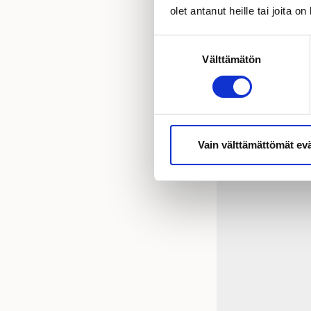
Lapuan Kankurit ja p
olet antanut heille tai joita o
mm. Marianne Huotaril
Suostumuksen
Välttämätön
valinta
Vain välttämättömät ev