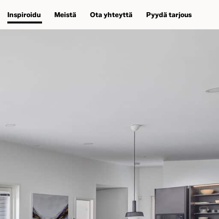
Inspiroidu
Meistä
Ota yhteyttä
Pyydä tarjous