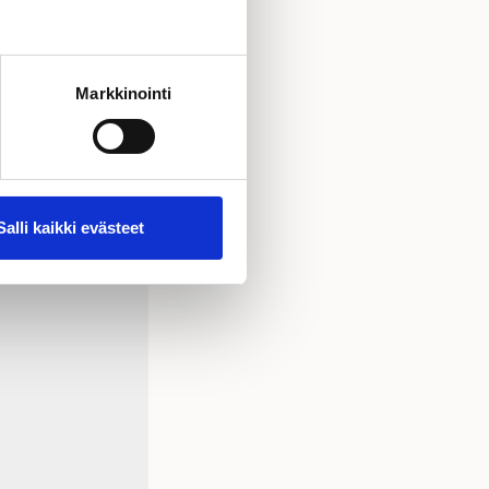
nta. Taidetta löytyi
ina Surakka Artilta.
Markkinointi
Salli kaikki evästeet