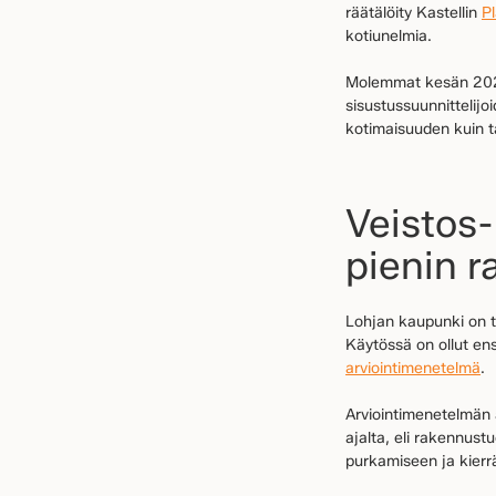
räätälöity Kastellin
P
kotiunelmia.
Molemmat kesän 2021 
sisustussuunnittelij
kotimaisuuden kuin ta
Veistos
pienin r
Lohjan kaupunki on tä
Käytössä on ollut en
arviointimenetelmä
.
Arviointimenetelmän 
ajalta, eli rakennust
purkamiseen ja kierr