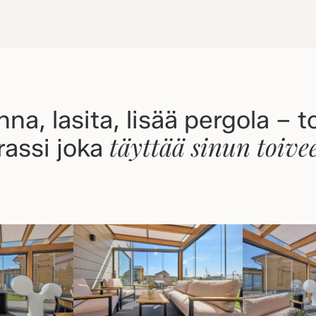
nna, lasita, lisää pergola – t
täyttää sinun toivee
rassi joka