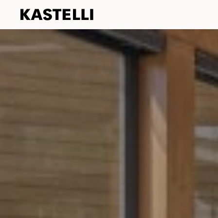
Kastelli
Siirry
sisältöön