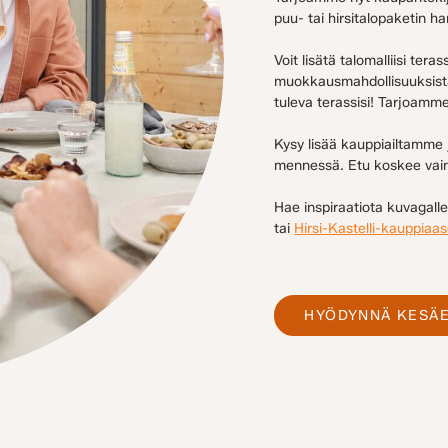
puu- tai hirsitalopaketin ha
Voit lisätä talomalliisi tera
muokkausmahdollisuuksista: 
tuleva terassisi! Tarjoam
Kysy lisää kauppiailtamme
mennessä. Etu koskee vain
Hae inspiraatiota kuvagall
tai
Hirsi-Kastelli-kauppiaa
HYÖDYNNÄ KESÄE