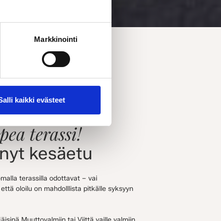
Markkinointi
Salli kaikki evästeet
pea terassi!
nyt kesäetu
omalla terassilla odottavat – vai
, että oloilu on mahdolllista pitkälle syksyyn
sinä Muuttovalmiin tai Viittä vaille valmiin