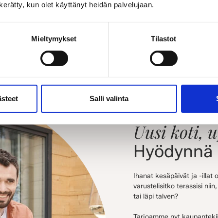
n kerätty, kun olet käyttänyt heidän palvelujaan.
Mieltymykset
Tilastot
ästeet
Salli valinta
Uusi koti, u
Hyödynnä 
Ihanat kesäpäivät ja -illat 
varustelisitko terassisi niin
tai läpi talven?
Tarjoamme nyt kaupantekijäi