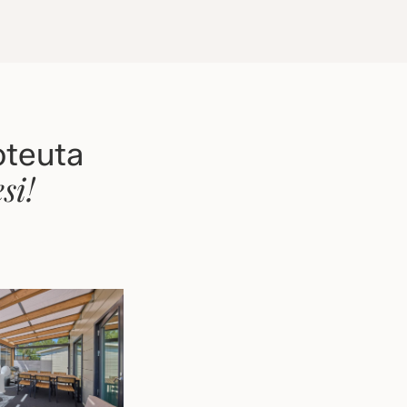
oteuta
si!