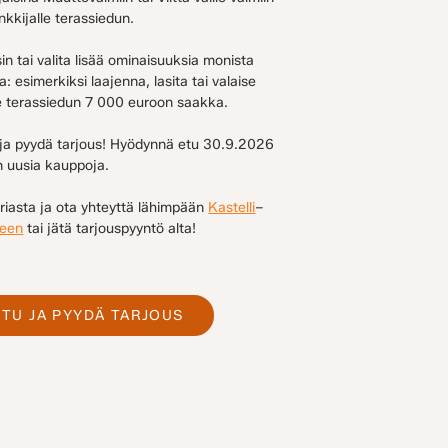
nkkijalle terassiedun.
ssin tai valita lisää ominaisuuksia monista
esimerkiksi laajenna, lasita tai valaise
me terassiedun 7 000 euroon saakka.
 ja pyydä tarjous! Hyödynnä etu 30.9.2026
 uusia kauppoja.
eriasta ja ota yhteyttä lähimpään
Kastelli
–
seen
tai jätä tarjouspyyntö alta!
TU JA PYYDÄ TARJOUS