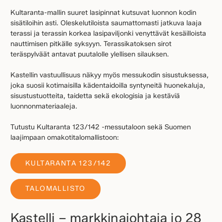
Kultaranta-mallin suuret lasipinnat kutsuvat luonnon kodin
sisätiloihin asti. Oleskelutiloista saumattomasti jatkuva laaja
terassi ja terassin korkea lasipaviljonki venyttävät kesäilloista
nauttimisen pitkälle syksyyn. Terassikatoksen sirot
teräspylväät antavat puutalolle ylellisen silauksen.
Kastellin vastuullisuus näkyy myös messukodin sisustuksessa,
joka suosii kotimaisilla kädentaidoilla syntyneitä huonekaluja,
sisustustuotteita, taidetta sekä ekologisia ja kestäviä
luonnonmateriaaleja.
Tutustu Kultaranta 123/142 -messutaloon sekä Suomen
laajimpaan omakotitalomallistoon:
KULTARANTA 123/142
TALOMALLISTO
Kastelli – markkinajohtaja jo 28