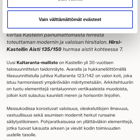
Kastellin saaristomaiseman inspiroima
Kultaranta
Vain välttämättömät evästeet
123/142
-messukoti säväyttää kohteessa 11. Lisäksi
messuvieraat pääsevät nyt kokemaan ensimmäistä
kertaa Kastellin painumattomasta hirrestä
toteuttaman modernin ja valoisan hirsitalon.
Hirsi-
Kastellin Aisti 135/150
hurmaa aistit kohteessa 7.
Uusi
Kultaranta-mallisto
on Kastellin yli 30-vuotisen
talosuunnittelun taidonnäyte. Avaralla ja hukkaneliöttömällä
tilasuunnittelulla juhliva Kultaranta 123/142 on valon koti, joka
istuu harmonisesti ympäröivään mäntymetsään. Arkkitehtuuriin
on tuotu elementtejä rantaluonnon vertikaaleista muodoista,
jolloin koti sulautuu kauniisti meren ja horisontin linjoihin.
Messukodissa korostuvat valoisuus, oleskelutilojen ilmavuus,
vastuullisuus sekä asumisen modernit herkut runsaine
säilytystiloineen. Pohjaratkaisussa on yllättäviäkin elementtejä,
jotka tuovat luksusta arkeen ja vievät kodin toimivuuden
uudelle tasolle.