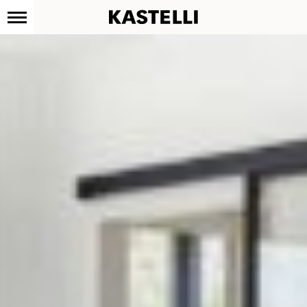
Kastelli
Siirry
sisältöön