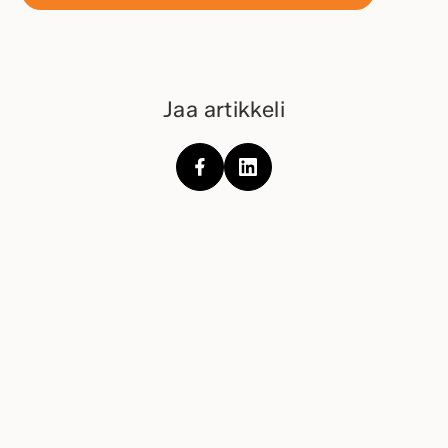
Jaa artikkeli
AJANKOHTAISTA-SIVULLE
Tilaa Kastellin uutiskirje