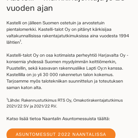
vuoden ajan
Kastelli on jälleen Suomen ostetuin ja arvostetuin
pientalomerkki. Kastelli-talot Oy on pitänyt kärkisijaa
valtakunnallisissa rakentajatutkimuksissa aina vuodesta 1994
1
lähtien
.
Kastelli-talot Oy on osa kotimaista perheyhtiö Harjavalta Oy -
konsernia yhdessä Suomen myydyimmän keittiömerkin,
Puustellin, sekä kasvavan rakennusliike Lapti Oy:n kanssa.
Kastellilla on jo yli 30 000 rakennetun talon kokemus.
Tarjoamme myös talotekniikan suunnittelun ja toteutuksen
saman katon alta.
1
Lähde: Rakennustutkimus RTS Oy, Omakotirakentajatutkimus
2021/22 SV ja 2021/22 RV.
Katso lisää tietoa Naantalin Asuntomessuista täältä:
ASUNTOMESSUT 2022 NAANTALISSA