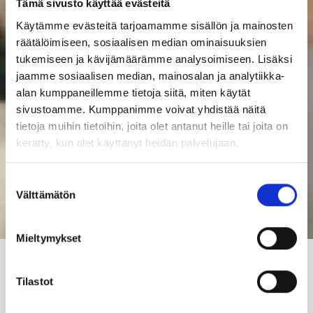
Tämä sivusto käyttää evästeitä
Käytämme evästeitä tarjoamamme sisällön ja mainosten
räätälöimiseen, sosiaalisen median ominaisuuksien
tukemiseen ja kävijämäärämme analysoimiseen. Lisäksi
jaamme sosiaalisen median, mainosalan ja analytiikka-
alan kumppaneillemme tietoja siitä, miten käytät
sivustoamme. Kumppanimme voivat yhdistää näitä
tietoja muihin tietoihin, joita olet antanut heille tai joita on
kerätty, kun olet käyttänyt heidän palvelujaan.
Suostumuksen
Välttämätön
valinta
Mieltymykset
Kastelli kokoaa omakotiunelmat
Tilastot
yhden verkkosivuston alle