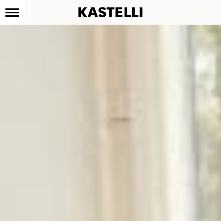
Kastelli
Siirry
sisältöön