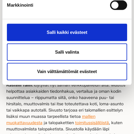
Markkinointi
Uudistunut Kastelli.fi -verkkosivusto tarjoaa nyt
omakotitalon toteuttamista suunnittelevalle kaikki
vaihtoehdot yhdessä osoitteessa. Kastelli on
uudistanut verkkosivustonsa ja koonnut puutalo-,
Salli kaikki evästeet
hirsitalo- ja piharakennustarjoomansa yhden
verkkotunnuksen alle. Uudistuksen myötä
monipuolistunut kastelli.fi toimii jatkossa keskitettynä
Salli valinta
palveluna kaikille omakotirakentamista
suunnitteleville.
Vain välttämättömät evästeet
Aiemmin erillisillä sivustoilla toimineet
Kastelli, Hirsi-Kastelli
ja
Kastelli Tallit
löytyvät nyt saman verkkopalvelun alta. Muutos
helpottaa asiakkaiden tiedonhakua, vertailua ja oman kodin
suunnittelua – riippumatta siitä, onko haaveena puu- tai
hirsitalo, muuttovalmis tai itse toteutettava koti, loma-asunto
tai vaikkapa autotalli. Sivusto tarjoaa eri talomallien esittelyn
lisäksi muun muassa tarpeellista tietoa
mallien
muokattavuudesta
ja talopakettien
toimitussisällöistä
, kuten
muuttovalmiista talopaketista. Sivustolla käydään läpi