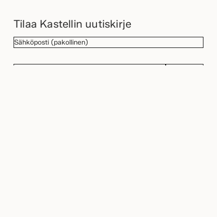
Tilaa Kastellin uutiskirje
SÄHKÖPOSTI
(Pakollinen)
TILAA
VALITSE
LÄHIN
KASTELLI-
TIETOSUOJA
(Pakollinen)
Hyväksyn henkilötietojeni käsittelyn
KAUPPIAASI
tietosuojaselosteessa
kuvatulla tavalla.
(Pakollinen)
Kastelli
Talopaketti
Puutalot