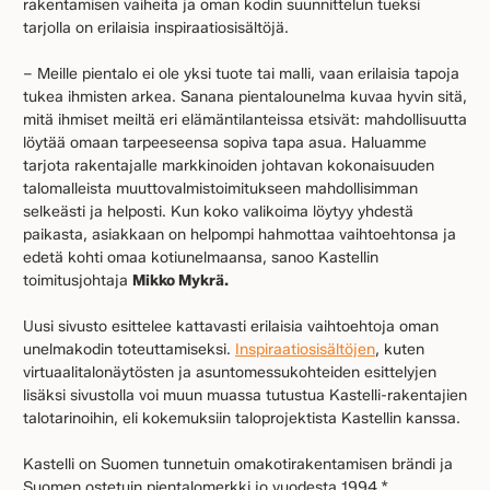
rakentamisen vaiheita ja oman kodin suunnittelun tueksi
tarjolla on erilaisia inspiraatiosisältöjä.
– Meille pientalo ei ole yksi tuote tai malli, vaan erilaisia tapoja
tukea ihmisten arkea. Sanana pientalounelma kuvaa hyvin sitä,
mitä ihmiset meiltä eri elämäntilanteissa etsivät: mahdollisuutta
löytää omaan tarpeeseensa sopiva tapa asua. Haluamme
tarjota rakentajalle markkinoiden johtavan kokonaisuuden
talomalleista muuttovalmistoimitukseen mahdollisimman
selkeästi ja helposti. Kun koko valikoima löytyy yhdestä
paikasta, asiakkaan on helpompi hahmottaa vaihtoehtonsa ja
edetä kohti omaa kotiunelmaansa, sanoo Kastellin
toimitusjohtaja
Mikko Mykrä.
Uusi sivusto esittelee kattavasti erilaisia vaihtoehtoja oman
unelmakodin toteuttamiseksi.
Inspiraatiosisältöjen
, kuten
virtuaalitalonäytösten ja asuntomessukohteiden esittelyjen
lisäksi sivustolla voi muun muassa tutustua Kastelli-rakentajien
talotarinoihin, eli kokemuksiin taloprojektista Kastellin kanssa.
Kastelli on Suomen tunnetuin omakotirakentamisen brändi ja
Suomen ostetuin pientalomerkki jo vuodesta 1994.*