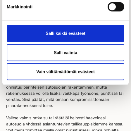
Tarjouskampanja on voimassa 30.11.2022 saakka, ja
Markkinointi
uudet kaupat sisältävät myös Kastellin hintaturvan.
Salli kaikki evästeet
Kotien ykkönen* Kastelli toteuttaa kompromissittomien talojen
lisäksi myös autotallit, autokatokset ja hallit helposti ja
vaivattomasti toiveidesi mukaan – markkinajohtajan taatulla
Salli valinta
laadulla.
Kastelli-tallit on jo pitkään tarjonnut osaamistaan Kastellin
Vain välttämättömät evästeet
taloasiakkaiden käyttöön, ja nykyään helposti muokattavien
autotallien valikoimamme on kaikkien saatavilla. Kanssamme
onnistuu perinteisen autosuojan rakentaminen, mutta
rakennuksessa voi olla lisäksi vaikkapa työhuone, punttisali tai
verstas. Sinä päätät, mitä omaan kompromissittomaan
piharakennukseesi tulee.
Valitse valmis ratkaisu tai räätälöi helposti haaveidesi
autosuoja yhdessä asiantuntevien tallikauppiaidemme kanssa.
Voit myös toimittaa meille omat piirustuksesi, jonka pohjalta