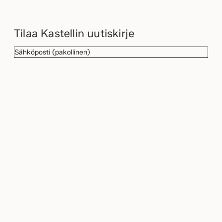
Tilaa Kastellin uutiskirje
SÄHKÖPOSTI
(Pakollinen)
TILAA
VALITSE
LÄHIN
KASTELLI-
TIETOSUOJA
(Pakollinen)
Hyväksyn henkilötietojeni käsittelyn
KAUPPIAASI
tietosuojaselosteessa
kuvatulla tavalla.
(Pakollinen)
Kastelli
Talopaketti