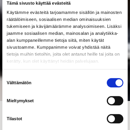
Tämä sivusto käyttää evästeitä
Käytämme evästeitä tarjoamamme sisällön ja mainosten
räätälöimiseen, sosiaalisen median ominaisuuksien
tukemiseen ja kävijämäärämme analysoimiseen. Lisäksi
jaamme sosiaalisen median, mainosalan ja analytiikka-
alan kumppaneillemme tietoja siitä, miten käytät
sivustoamme. Kumppanimme voivat yhdistää näitä
tietoja muihin tietoihin, joita olet antanut heille tai joita on
kerätty, kun olet käyttänyt heidän palvelujaan.
Suostumuksen
Välttämätön
valinta
Mieltymykset
Autotkin ansaitsevat oman kodin. Tarjoamme kaikkiin
Tilastot
Kastellin autotalli- ja autokatoskauppoihin
ulkoverhousosien välimaalauksen veloituksetta.