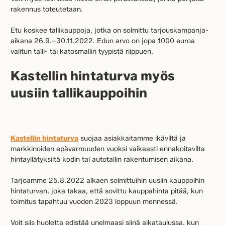
rakennus toteutetaan.
Etu koskee tallikauppoja, jotka on solmittu tarjouskampanja-
aikana 26.9.–30.11.2022. Edun arvo on jopa 1000 euroa
valitun talli- tai katosmallin tyypistä riippuen.
Kastellin hintaturva myös
uusiin tallikauppoihin
Kastellin hintaturva
suojaa asiakkaitamme ikäviltä ja
markkinoiden epävarmuuden vuoksi vaikeasti ennakoitavilta
hintayllätyksiltä kodin tai autotallin rakentumisen aikana.
Tarjoamme 25.8.2022 alkaen solmittuihin uusiin kauppoihin
hintaturvan, joka takaa, että sovittu kauppahinta pitää, kun
toimitus tapahtuu vuoden 2023 loppuun mennessä.
Voit siis huoletta edistää unelmaasi siinä aikataulussa, kun