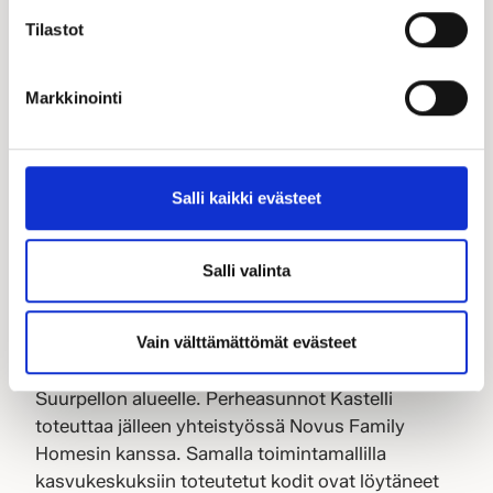
Tilastot
Markkinointi
Kastelli-talot Oy rakentaa 65
Salli kaikki evästeet
rivitalovuokra-asuntoa Espoon
Suurpeltoon
25.2.2026
Salli valinta
Markkinoiden myydyin pientalobrändi Kastelli on
Vain välttämättömät evästeet
aloittanut helmikuussa 65 vapaarahoitteisen
rivitalovuokra-asunnon rakentamisen Espoon
Suurpellon alueelle. Perheasunnot Kastelli
toteuttaa jälleen yhteistyössä Novus Family
Homesin kanssa. Samalla toimintamallilla
kasvukeskuksiin toteutetut kodit ovat löytäneet