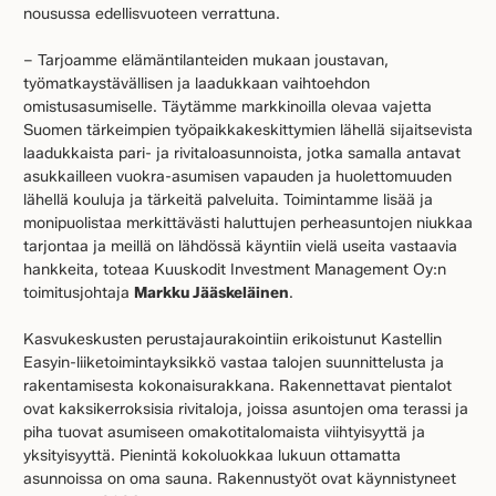
nousussa edellisvuoteen verrattuna.
– Tarjoamme elämäntilanteiden mukaan joustavan,
työmatkaystävällisen ja laadukkaan vaihtoehdon
omistusasumiselle. Täytämme markkinoilla olevaa vajetta
Suomen tärkeimpien työpaikkakeskittymien lähellä sijaitsevista
laadukkaista pari- ja rivitaloasunnoista, jotka samalla antavat
asukkailleen vuokra-asumisen vapauden ja huolettomuuden
lähellä kouluja ja tärkeitä palveluita. Toimintamme lisää ja
monipuolistaa merkittävästi haluttujen perheasuntojen niukkaa
tarjontaa ja meillä on lähdössä käyntiin vielä useita vastaavia
hankkeita, toteaa Kuuskodit Investment Management Oy:n
toimitusjohtaja
Markku Jääskeläinen
.
Kasvukeskusten perustajaurakointiin erikoistunut Kastellin
Easyin-liiketoimintayksikkö vastaa talojen suunnittelusta ja
rakentamisesta kokonaisurakkana. Rakennettavat pientalot
ovat kaksikerroksisia rivitaloja, joissa asuntojen oma terassi ja
piha tuovat asumiseen omakotitalomaista viihtyisyyttä ja
yksityisyyttä. Pienintä kokoluokkaa lukuun ottamatta
asunnoissa on oma sauna. Rakennustyöt ovat käynnistyneet