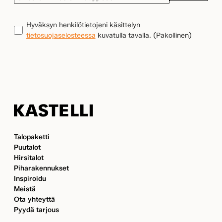
LÄHIN
KASTELLI-
TIETOSUOJA
(Pakollinen)
Hyväksyn henkilötietojeni käsittelyn
KAUPPIAASI
tietosuojaselosteessa
kuvatulla tavalla.
(Pakollinen)
Kastelli
Talopaketti
Puutalot
Hirsitalot
Piharakennukset
Inspiroidu
Meistä
Ota yhteyttä
Pyydä tarjous