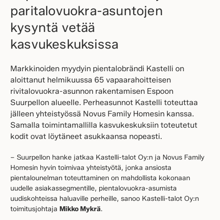
paritalovuokra-asuntojen
kysyntä vetää
kasvukeskuksissa
Markkinoiden myydyin pientalobrändi Kastelli on
aloittanut helmikuussa 65 vapaarahoitteisen
rivitalovuokra-asunnon rakentamisen Espoon
Suurpellon alueelle. Perheasunnot Kastelli toteuttaa
jälleen yhteistyössä Novus Family Homesin kanssa.
Samalla toimintamallilla kasvukeskuksiin toteutetut
kodit ovat löytäneet asukkaansa nopeasti.
– Suurpellon hanke jatkaa Kastelli-talot Oy:n ja Novus Family
Homesin hyvin toimivaa yhteistyötä, jonka ansiosta
pientalounelman toteuttaminen on mahdollista kokonaan
uudelle asiakassegmentille, pientalovuokra-asumista
uudiskohteissa haluaville perheille, sanoo Kastelli-talot Oy:n
toimitusjohtaja
Mikko Mykrä
.