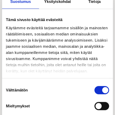
Suostumus
Yksityiskohdat
Tietoja
toimitusjohtaja Markku Jääskeläinen
040 519 9576 |
markku.jaaskelainen@kuuskodit.fi
Tämä sivusto käyttää evästeitä
Kastelli-talot Oy
on perustettu vuonna 1989. Se kuuluu
Käytämme evästeitä tarjoamamme sisällön ja mainosten
Harjavalta-konserniin
. Konsernin liikevaihto oli vuonna 2024
räätälöimiseen, sosiaalisen median ominaisuuksien
noin 373 MEUR ja sen palveluksessa oli noin 1200
tukemiseen ja kävijämäärämme analysoimiseen. Lisäksi
henkilöä. Kastelli on Suomen eniten myyty
jaamme sosiaalisen median, mainosalan ja analytiikka-
pientalomerkki.Kaikkiaan Kastelli-pientaloja on rakennettu
alan kumppaneillemme tietoja siitä, miten käytät
Suomessa yli 30 000.Yritys toimii kahdella liiketoiminta-
sivustoamme. Kumppanimme voivat yhdistää näitä
alueella: Pientalot ja Easyin. Kastelli-talot Oy:n liikevaihto
vuonna 2024 oli 62 miljoonaa euroa ja se työllistää suoraan
tietoja muihin tietoihin, joita olet antanut heille tai joita on
noin 130 henkilöä ja toteutusverkostonsa kautta noin 700
kerätty, kun olet käyttänyt heidän palvelujaan.
rakennusalan ammattilaista.
Suostumuksen
Välttämätön
valinta
Mieltymykset