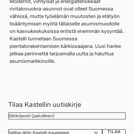
Modernit, viihtyisät ja energiatehokkaat
rivitalovuokra-asunnot ovat olleet Suomessa
vähissä, mutta työelämän muutosten ja etätyön
lisääntymisen myötä tällaiselle asumismuodolle
on kasvukeskuksissa entistä enemmän kysyntää.
Kastelli tunnetaan Suomessa
pientalorakentamisen kärkiosaajana. Uusi hanke
jatkaa perinnettä tarjoamalla uutta ja haluttua
asumismarkkinoille.
Tilaa Kastellin uutiskirje
SÄHKÖPOSTI
(Pakollinen)
TILAA
VALITSE