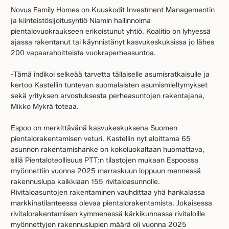
Novus Family Homes on Kuuskodit Investment Managementin
ja kiinteistösijoitusyhtiö Niamin hallinnoima
pientalovuokraukseen erikoistunut yhtiö. Koalitio on lyhyessä
ajassa rakentanut tai käynnistänyt kasvukeskuksissa jo lähes
200 vapaarahoitteista vuokraperheasuntoa.
-Tämä indikoi selkeää tarvetta tällaiselle asumisratkaisulle ja
kertoo Kastellin tuntevan suomalaisten asumismieltymykset
sekä yrityksen arvostuksesta perheasuntojen rakentajana,
Mikko Mykrä toteaa.
Espoo on merkittävänä kasvukeskuksena Suomen
pientalorakentamisen veturi. Kastellin nyt aloittama 65
asunnon rakentamishanke on kokoluokaltaan huomattava,
sillä Pientaloteollisuus PTT:n tilastojen mukaan Espoossa
myönnettiin vuonna 2025 marraskuun loppuun mennessä
rakennuslupa kaikkiaan 155 rivitaloasunnolle.
Rivitaloasuntojen rakentaminen vauhdittaa yhä hankalassa
markkinatilanteessa olevaa pientalorakentamista. Jokaisessa
rivitalorakentamisen kymmenessä kärkikunnassa rivitaloille
myönnettyjen rakennuslupien määrä oli vuonna 2025