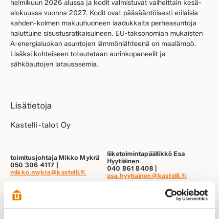
helmikuun 2026 alussa ja kodit valmistuvat vaiheittain kesä-
elokuussa vuonna 2027. Kodit ovat pääsääntöisesti erilaisia
kahden-kolmen makuuhuoneen laadukkaita perheasuntoja
haluttuine sisustusratkaisuineen. EU-taksonomian mukaisten
A-energialuokan asuntojen lämmönlähteenä on maalämpö.
Lisäksi kohteiseen toteutetaan aurinkopaneelit ja
sähköautojen latausasemia.
Lisätietoja
Kastelli-talot Oy
liiketoimintapäällikkö Esa
toimitusjohtaja Mikko Mykrä
Hyytiäinen
050 306 4117 |
040 861 8408 |
mikko.mykra@kastelli.fi
esa.hyytiainen@kastelli.fi
Kuuskodit Investment Management Oy