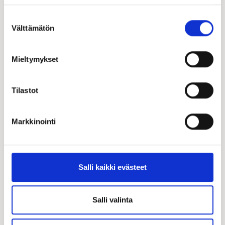
Suostumuksen
Välttämätön
valinta
Mieltymykset
Tilastot
Markkinointi
Kastelli-talot ja LapWall Oyj
strategiseen kumppanuuteen
22.5.2023
Salli kaikki evästeet
KW-Componentin elementtiliiketoiminnan
siirtyminen LapWallin omistukseen ei aiheuta
Salli valinta
muutoksia Kastellin toimintaan eikä sillä ole
vaikutuksia Kastellin asiakkaisiin. KW-