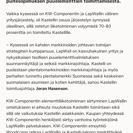
puitesopimuksen puuelementtien toimittamisesta.
Vaikka kyseessä on KW-Componentin ja LapWallin välinen
yritysjärjestely, oli Kastellin osuus järjestelyn synnyssä
oleellinen, sillä ostetun liiketoiminnan volyymistä 70-80
prosenttia on toimitettu Kastellille.
– Kyseessä on kahden markkinoiden johtavan toimijan
strateginen kumppanuus. LapWall on kasvuhakuinen yritys ja
nykyaikaisen teollisen puuelementtivalmistuksen
suunnannäyttäjä ja selkeä markkinajohtaja. Kastelli on
puolestaan pientalomarkkinoiden markkinajohtaja ja myös
parhaiten tunnettu pientalomerkki Suomessa sekä keskeinen
suomalaisen asumisen ja kotien kehittäjä, sanoo Kastellin
toimitusjohtaja
Joran Hasenson
.
KW-Componentin elementtiliiketoiminnan siirtyminen LapWallin
omistukseen ei aiheuta muutoksia Kastellin toimintaan eikä
sillä ole vaikutuksia Kastellin asiakkaisiin. Kaupan yhteydessä
KW-Componentin henkilöstö siirtyy vanhoina työntekijöinä
LapWallin palvelukseen. KW-Componentin emoyhtiö
Woodcomp jatkaa LapWallin ja Kastelli-talojen merkittävänä