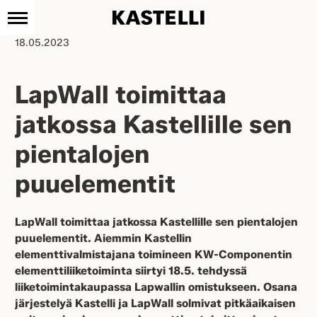
Kastelli
Siirry
18.05.2023
sisältöön
LapWall toimittaa
jatkossa Kastellille sen
pientalojen
puuelementit
LapWall toimittaa jatkossa Kastellille sen pientalojen
puuelementit. Aiemmin Kastellin
elementtivalmistajana toimineen KW-Componentin
elementtiliiketoiminta siirtyi 18.5. tehdyssä
liiketoimintakaupassa Lapwallin omistukseen. Osana
järjestelyä Kastelli ja LapWall solmivat pitkäaikaisen