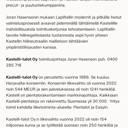
precut- ja puutuotekumppanina.
Joran Hasensonin mukaan LapWallin modernit ja pitkälle hiotut
valmistusprosessit avaavat pidemmällä tähtäimellä Kastellille
mahdollisuuksia toimitusketjunsa tehostamiseen. LapWallin
tavoite hiilinegatiivisesta tuotannosta sopii hyvin yhteen
Kastellin hiilineutraaliin mallistoon tähtäävien
ympäristölinjausten kanssa.
Kastelli-talot Oy
toimitusjohtaja Joran Hasenson puh. 0400
285 718
Kastelli-talot Oy
on perustettu vuonna 1989. Se kuuluu
Harjavalta-konserniin. Konsernin liikevaihto oli vuonna 2022
noin 544 MEUR ja sen palveluksessa oli noin 1241 henkilöä.
Kastelli on pientalorakentamisen markkinajohtaja. Kaikkiaan
Kastelli-pientaloja on rakennettu Suomessa yli 30 000.
Yritys
toimii kahdella liiketoiminta-alueella: Pientalot ja Easyin.
Kastelli-talot Oy:n liikevaihto vuonna 2022 oli noin 154
miljoonaa euroa ja se työllistää suoraan noin 250 henkilöä ja