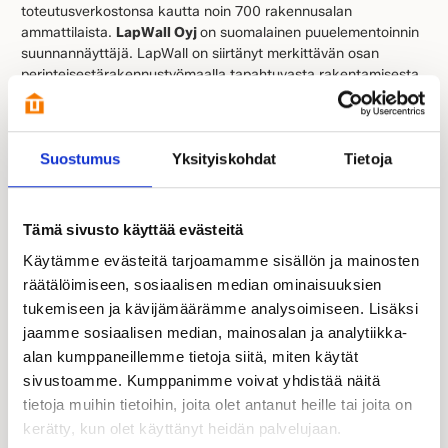
toteutusverkostonsa kautta noin 700 rakennusalan
ammattilaista.
LapWall Oyj
on suomalainen puuelementoinnin
suunnannäyttäjä. LapWall on siirtänyt merkittävän osan
perinteisestärakennustyömaalla tapahtuvasta rakentamisesta
tehdasolosuhteissa tapahtuvaan valmistukseen. LAPWALL
LEKO -tuotevalikoimassa on yli 50 vakiotuotetta, jotka asiakas
saa toimitettuna ja asennettuna. LAPWALL LEKO -
Suostumus
Yksityiskohdat
Tietoja
elementointijärjestelmä lyhentää työmaan läpimenoaikaa,
takaa aukottoman kuivaketjun prosessin kaikissa vaiheissa
sekä pienentää ympäristölle aiheutuvia hiilidioksidipäästöjä
radikaalisti. Yhtiön strategiana ja tavoitteena on
Tämä sivusto käyttää evästeitä
hiilinegatiivisenliiketoiminnan kehittäminen
Käytämme evästeitä tarjoamamme sisällön ja mainosten
materiaalitehokkuuden, tuotantomenetelmien ja
digitaalisuuden keinoin. Yhtiö tavoittelee merkittävää
räätälöimiseen, sosiaalisen median ominaisuuksien
orgaanista kasvua tavoitteenaanylläpitää vahvaa
tukemiseen ja kävijämäärämme analysoimiseen. Lisäksi
kannattavuutta pitkällä aikavälillä. LapWallin
jaamme sosiaalisen median, mainosalan ja analytiikka-
liikevaihtovuodelta 2022 oli 52,5 (2021: 35,5) miljoonaa
alan kumppaneillemme tietoja siitä, miten käytät
euroa ja käyttökate (EBITDA) oli 9,5 (6,1) miljoonaa euroa.
sivustoamme. Kumppanimme voivat yhdistää näitä
tietoja muihin tietoihin, joita olet antanut heille tai joita on
kerätty, kun olet käyttänyt heidän palvelujaan.