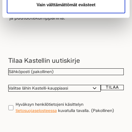
Componentin emoyhtiö Woodcomp jatkaa
Vain välttämättömät evästeet
LapWallin ja Kastelli-talojen merkittävänä precut-
ja puutuotekumppanina.
Tilaa Kastellin uutiskirje
SÄHKÖPOSTI
(Pakollinen)
TILAA
VALITSE
LÄHIN
KASTELLI-
TIETOSUOJA
(Pakollinen)
Hyväksyn henkilötietojeni käsittelyn
KAUPPIAASI
tietosuojaselosteessa
kuvatulla tavalla.
(Pakollinen)