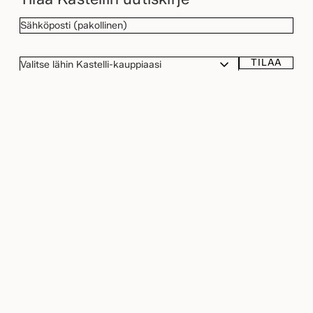
SÄHKÖPOSTI
(Pakollinen)
TILAA
VALITSE
LÄHIN
KASTELLI-
TIETOSUOJA
(Pakollinen)
Hyväksyn henkilötietojeni käsittelyn
KAUPPIAASI
tietosuojaselosteessa
kuvatulla tavalla.
(Pakollinen)
Kastelli
Talopaketti
Puutalot
Hirsitalot
Piharakennukset