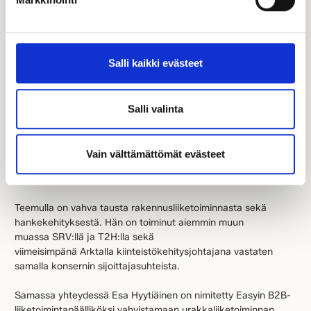
Kastelli Easyin-
liiketoimintajohtajaksi
Salli kaikki evästeet
Teemu Komminaho (KTM) on nimitetty Kastelli Easyin-
liiketoimintajohtajaksi 18.5.2026 alkaen. Johtoryhmän
jäsenenä Teemu raportoi
Salli valinta
toimitusjohtajalle ja vastaa Easyin-liiketoiminnan
kokonaisuudesta, strategisesta kehittämisestä sekä
kasvun ja kannattavuuden edistämisestä osana
Vain välttämättömät evästeet
Kastellin liiketoimintaa. Teemun toimipiste sijaitsee
Espoossa.
Teemulla on vahva tausta rakennusliiketoiminnasta sekä
hankekehityksestä. Hän on toiminut aiemmin muun
muassa SRV:llä ja T2H:lla sekä
viimeisimpänä Arktalla kiinteistökehitysjohtajana vastaten
samalla konsernin sijoittajasuhteista.
Samassa yhteydessä Esa Hyytiäinen on nimitetty Easyin B2B-
liiketoimintapäälliköksi vahvistamaan urakkaliiketoiminnan