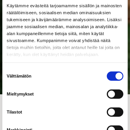
Käytämme evästeitä tarjoamamme sisällön ja mainosten
räätälöimiseen, sosiaalisen median ominaisuuksien
tukemiseen ja kävijämäärämme analysoimiseen. Lisäksi
jaamme sosiaalisen median, mainosalan ja analytiikka-
alan kumppaneillemme tietoja siitä, miten käytät
sivustoamme. Kumppanimme voivat yhdistää näitä
tietoja muihin tietoihin, joita olet antanut heille tai joita on
kerätty, kun olet käyttänyt heidän palvelujaan.
Suostumuksen
Välttämätön
valinta
Mieltymykset
12.5.2026
Tilastot
Teemu Komminaho nimitetty
Markkinointi