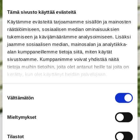
Tämä sivusto käyttää evästeitä
Käytämme evästeitä tarjoamamme sisällön ja mainosten
räätälöimiseen, sosiaalisen median ominaisuuksien
tukemiseen ja kävijämäärämme analysoimiseen. Lisäksi
jaamme sosiaalisen median, mainosalan ja analytiikka-
alan kumppaneillemme tietoja siitä, miten käytät
sivustoamme. Kumppanimme voivat yhdistää näitä
tietoja muihin tietoihin, joita olet antanut heille tai joita on
kerätty, kun olet käyttänyt heidän palvelujaan.
Suostumuksen
Välttämätön
valinta
Mieltymykset
Suosikkimalli Kuoren
Tilastot