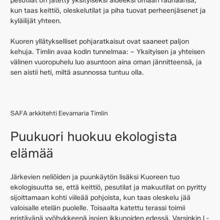
pesutilat on jätetty yksityiseksi alueeksi omaan rauhaansa,
kun taas keittiö, oleskelutilat ja piha tuovat perheenjäsenet ja
kyläilijät yhteen.
Kuoren yllätykselliset pohjaratkaisut ovat saaneet paljon
kehuja. Timlin avaa kodin tunnelmaa: – Yksityisen ja yhteisen
välinen vuoropuhelu luo asuntoon aina oman jännitteensä, ja
sen aistii heti, miltä asunnossa tuntuu olla.
SAFA arkkitehti Eevamaria Timlin
Puukuori huokuu ekologista
elämää
Järkevien neliöiden ja puunkäytön lisäksi Kuoreen tuo
ekologisuutta se, että keittiö, pesutilat ja makuutilat on pyritty
sijoittamaan kohti viileää pohjoista, kun taas oleskelu jää
valoisalle etelän puolelle. Toisaalta katettu terassi toimii
eristävänä vyöhykkeenä isojen ikkunoiden edessä. Varsinkin L-