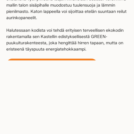
mallin talon sisäpihalle muodostuu tuulensuoja ja lämmin
pienilmasto. Katon lappeella voi sijoittaa etelän suuntaan reilut
aurinkopaneelit.
Halutessaan kodista voi tehdä erityisen terveellisen ekokodin
rakentamalla sen Kastellin edistyksellisestä GREEN-
puukuiturakenteesta, joka hengittää hirren tapaan, mutta on
eristeenä täyspuuta energiatehokkaampi.
TUTUSTU KUORI-MALLISTOON
Jaa artikkeli
AJANKOHTAISTA-SIVULLE