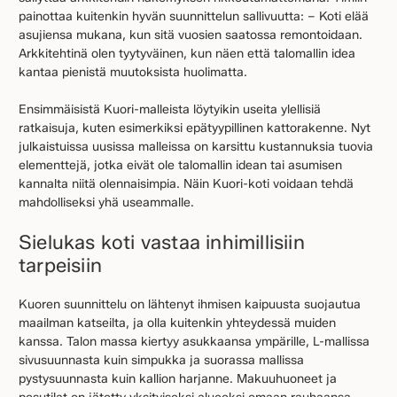
painottaa kuitenkin hyvän suunnittelun sallivuutta: – Koti elää
asujiensa mukana, kun sitä vuosien saatossa remontoidaan.
Arkkitehtinä olen tyytyväinen, kun näen että talomallin idea
kantaa pienistä muutoksista huolimatta.
Ensimmäisistä Kuori-malleista löytyikin useita ylellisiä
ratkaisuja, kuten esimerkiksi epätyypillinen kattorakenne. Nyt
julkaistuissa uusissa malleissa on karsittu kustannuksia tuovia
elementtejä, jotka eivät ole talomallin idean tai asumisen
kannalta niitä olennaisimpia. Näin Kuori-koti voidaan tehdä
mahdolliseksi yhä useammalle.
Sielukas koti vastaa inhimillisiin
tarpeisiin
Kuoren suunnittelu on lähtenyt ihmisen kaipuusta suojautua
maailman katseilta, ja olla kuitenkin yhteydessä muiden
kanssa. Talon massa kiertyy asukkaansa ympärille, L-mallissa
sivusuunnasta kuin simpukka ja suorassa mallissa
pystysuunnasta kuin kallion harjanne. Makuuhuoneet ja