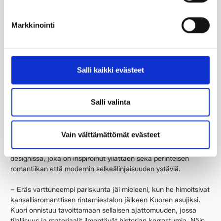
edullisemmat versiot
Markkinointi
toteuttavat yhä
useamman rakentajan
Salli kaikki evästeet
haaveet
Salli valinta
Kastellin uusi Kuori-mallisto on ihastuttanut ihmisiä
ympäri Suomen ja rakenteilla olevia kotiprojekteja
näkee muun muassa Instagramissa.
Vain välttämättömät evästeet
Suosikkimallin salaisuus piilee sen huipputoimivassa
designissa, joka on inspiroinut yllättäen sekä perinteisen
romantiikan että modernin selkeälinjaisuuden ystäviä.
– Eräs varttuneempi pariskunta jäi mieleeni, kun he himoitsivat
kansallisromanttisen rintamiestalon jälkeen Kuoren asujiksi.
Kuori onnistuu tavoittamaan sellaisen ajattomuuden, jossa
tilallisuus ja materiaalit ilmentävät historian kerrostumia. Näin