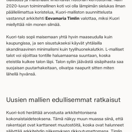
2020-luvun toiminnallinen koti voi olla lämpimän sielukas ilman
päälleliimattua koristelua, Kuori-malliston suunnittelusta
vastannut arkkitehti
Eevamaria Timlin
valottaa, miksi Kuori
miellyttää niin monen silmää.
Kuori-talo sopii maisemaan yhtä hyvin maaseudulla kuin
kaupungissa, ja sen sisustukseksi käyvät yhtälailla
skandinaavinen minimalismi kuin tyylihuonekalutkin. L-malliset
talot voi sijoittaa tontille haluamaansa suuntaan, koska
eteistila kulkee talon läpi. Talon syliin jäävästä sisäpihasta saa
suojaisan puutarhakeitaan, olivatpa naapurit sitten miten
lähellä hyvänsä.
Uusien mallien edullisemmat ratkaisut
Kuori-koti herättää arvostusta arkkitehtonisena
kokonaistaideteoksena. Tämä näkyy muun muassa siinä, että
rakentajat ovat karttaneet muutostöitä, koska ovat halunneet
säilyttää arkkitehdin näkemyksen rikkoutumattomana. Timlin