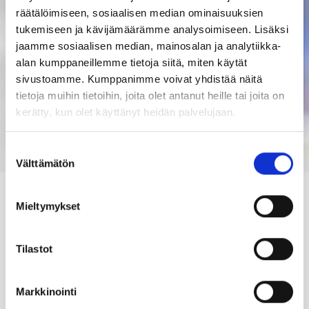
räätälöimiseen, sosiaalisen median ominaisuuksien
tukemiseen ja kävijämäärämme analysoimiseen. Lisäksi
jaamme sosiaalisen median, mainosalan ja analytiikka-
alan kumppaneillemme tietoja siitä, miten käytät
sivustoamme. Kumppanimme voivat yhdistää näitä
tietoja muihin tietoihin, joita olet antanut heille tai joita on
kerätty, kun olet käyttänyt heidän palvelujaan.
Suostumuksen
Välttämätön
valinta
Kastelli-kauppiaat
Mieltymykset
Hirsi-Kastelli-kauppiaat
Tilastot
Piharakennusten myynti
Hallinto
Markkinointi
Asennus ja talotekniikka