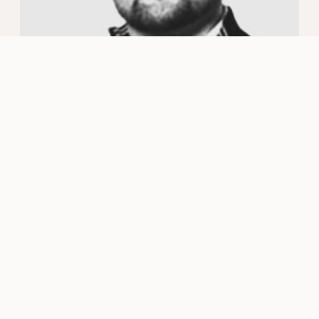
Petri Fomin
Kastelli-kauppias | FI, EN
050 520 7407
petri.fomin@kastelli.fi