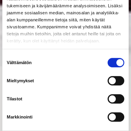
tukemiseen ja kävijämäärämme analysoimiseen. Lisäksi
jaamme sosiaalisen median, mainosalan ja analytiikka-
alan kumppaneillemme tietoja siitä, miten käytät
sivustoamme. Kumppanimme voivat yhdistää näitä
tietoja muihin tietoihin, joita olet antanut heille tai joita on
kerätty, kun olet käyttänyt heidän palvelujaan.
Suostumuksen
Välttämätön
valinta
Kastelli-kauppiaat
Mieltymykset
Hirsi-Kastelli-kauppiaat
Tilastot
Piharakennusten myynti
Hallinto
Markkinointi
Asennus ja talotekniikka