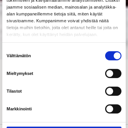
tukemiseen ja kävijämäärämme analysoimiseen. Lisäksi
jaamme sosiaalisen median, mainosalan ja analytiikka-
alan kumppaneillemme tietoja siitä, miten käytät
sivustoamme. Kumppanimme voivat yhdistää näitä
tietoja muihin tietoihin, joita olet antanut heille tai joita on
kerätty, kun olet käyttänyt heidän palvelujaan.
Suostumuksen
Välttämätön
valinta
Kastelli-kauppiaat
Mieltymykset
Hirsi-Kastelli-kauppiaat
Tilastot
Piharakennusten myynti
Hallinto
Markkinointi
Asennus ja talotekniikka