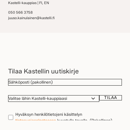
Kastelli-kauppias | FI, EN
050 566 3758
juuso.kainulainen@kastelli.fi
Tilaa Kastellin uutiskirje
SÄHKÖPOSTI
(Pakollinen)
TILAA
VALITSE
LÄHIN
KASTELLI-
TIETOSUOJA
(Pakollinen)
Hyväksyn henkilötietojeni käsittelyn
KAUPPIAASI
tietosuojaselosteessa
kuvatulla tavalla.
(Pakollinen)