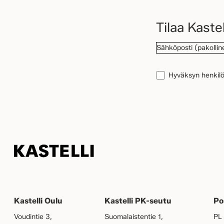
Tilaa Kastel
SÄHKÖPOSTI
(Pak
TIETOSUOJA
(Pako
Hyväksyn henkilöt
Kastelli
Kastelli Oulu
Kastelli PK-seutu
Po
Voudintie 3,
Suomalaistentie 1,
PL