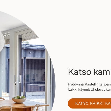
Katso ka
Hyödynnä Kastellin tarjoam
kaikki käynnissä olevat 
KATSO KAIKKI K