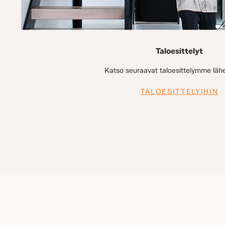
Taloesittelyt
Katso seuraavat taloesittelymme lähel
TALOESITTELYIHIN