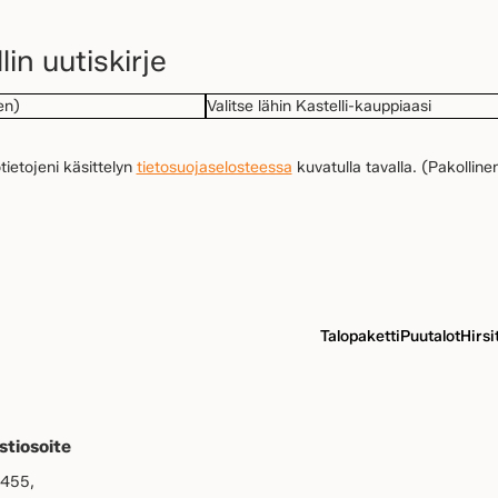
lin uutiskirje
ollinen)
VALITSE
LÄHIN
KASTELLI-
llinen)
ietojeni käsittelyn
tietosuojaselosteessa
kuvatulla tavalla.
(Pakolline
KAUPPIAASI
Talopaketti
Puutalot
Hirsi
stiosoite
 455,