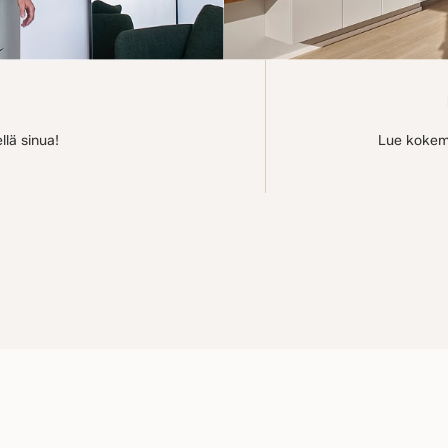
lä sinua!
Lue kokemu