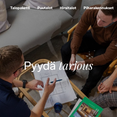
Talopaketti
Puutalot
Hirsitalot
Piharakennukset
tarjous
Pyydä