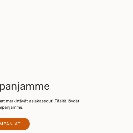
mpanjamme
at merkittävät asiakasedut! Täältä löydät
kampanjamme.
AMPANJAT