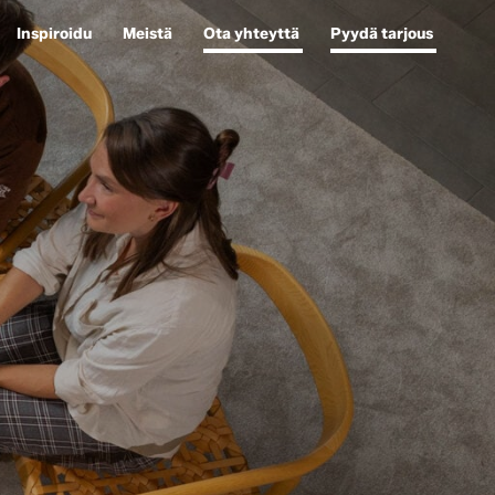
Inspiroidu
Meistä
Ota yhteyttä
Pyydä tarjous