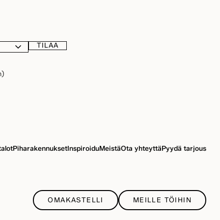
TILAA
n)
talot
Piharakennukset
Inspiroidu
Meistä
Ota yhteyttä
Pyydä tarjous
OMAKASTELLI
MEILLE TÖIHIN