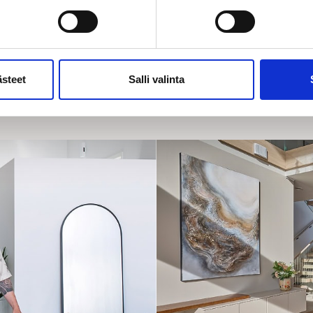
Inspiraatiota elämäsi
hienoimmalle kotimatkalle
ästeet
Salli valinta