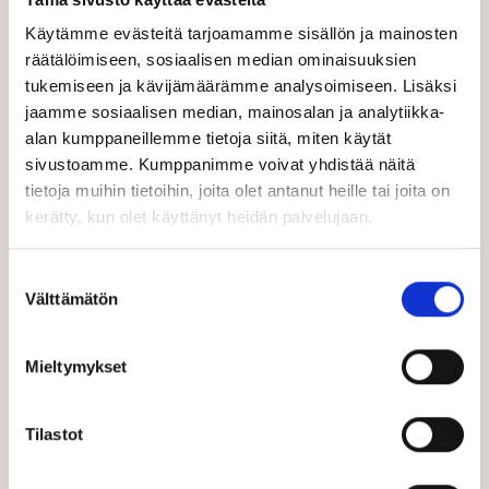
Käytämme evästeitä tarjoamamme sisällön ja mainosten
räätälöimiseen, sosiaalisen median ominaisuuksien
tukemiseen ja kävijämäärämme analysoimiseen. Lisäksi
jaamme sosiaalisen median, mainosalan ja analytiikka-
alan kumppaneillemme tietoja siitä, miten käytät
sivustoamme. Kumppanimme voivat yhdistää näitä
tietoja muihin tietoihin, joita olet antanut heille tai joita on
kerätty, kun olet käyttänyt heidän palvelujaan.
Suostumuksen
Välttämätön
valinta
Mieltymykset
Taloesittelyt
Katso seuraavat taloesittelymme lähellä sinua!
Tilastot
TALOESITTELYIHIN