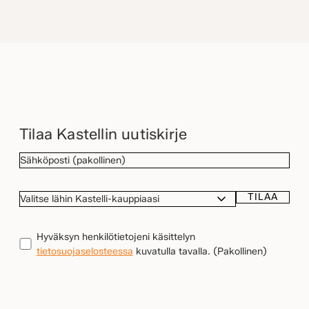
Tilaa Kastellin uutiskirje
SÄHKÖPOSTI
(Pakollinen)
TILAA
VALITSE
LÄHIN
KASTELLI-
TIETOSUOJA
(Pakollinen)
Hyväksyn henkilötietojeni käsittelyn
KAUPPIAASI
tietosuojaselosteessa
kuvatulla tavalla.
(Pakollinen)