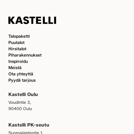
Kastelli
Talopaketti
Puutalot
Hirsitalot
Piharakennukset
Inspiroidu
Meistä
Ota yhteyttä
Pyydä tarjous
Kastelli Oulu
Voudintie 3,
90400 Oulu
Kastelli PK-seutu
Suomalaistentie 1,