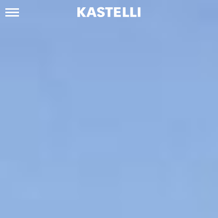
Siirry
sisältöön
Kastelli