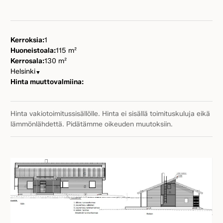
Kerroksia:
1
Huoneistoala:
115 m²
Kerrosala:
130 m²
Helsinki
▼
Hinta muuttovalmiina:
Hinta vakiotoimitussisällölle. Hinta ei sisällä toimituskuluja eikä
lämmönlähdettä. Pidätämme oikeuden muutoksiin.