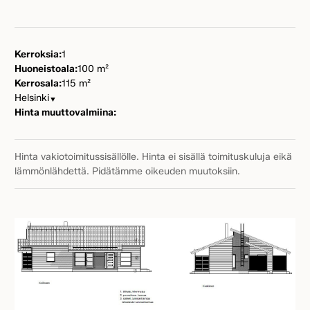
Kerroksia:
1
Huoneistoala:
100 m²
Kerrosala:
115 m²
Helsinki
▼
Hinta muuttovalmiina:
Hinta vakiotoimitussisällölle. Hinta ei sisällä toimituskuluja eikä
lämmönlähdettä. Pidätämme oikeuden muutoksiin.