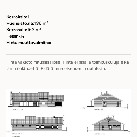
Kerroksia:
1
Huoneistoala:
136 m²
Kerrosala:
163 m²
Helsinki
▼
Hinta muuttovalmiina:
Hinta vakiotoimitussisällölle. Hinta ei sisällä toimituskuluja eikä
lämmönlähdettä. Pidätämme oikeuden muutoksiin.