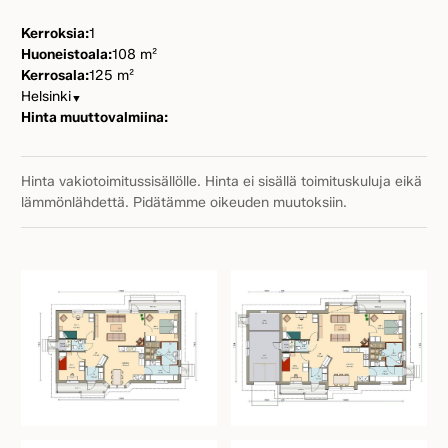
Kerroksia:
1
Huoneistoala:
108 m²
Kerrosala:
125 m²
Helsinki
▼
Hinta muuttovalmiina:
Hinta vakiotoimitussisällölle. Hinta ei sisällä toimituskuluja eikä
lämmönlähdettä. Pidätämme oikeuden muutoksiin.