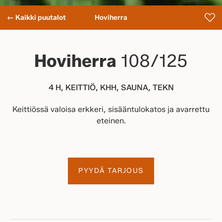
← Kaikki puutalot
Hoviherra
Hoviherra
108/125
4 H, KEITTIÖ, KHH, SAUNA, TEKN
Keittiössä valoisa erkkeri, sisääntulokatos ja avarrettu
eteinen.
PYYDÄ TARJOUS