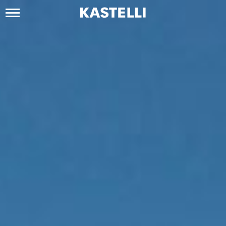
Siirry
sisältöön
Kastelli