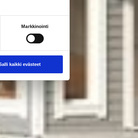
Markkinointi
Salli kaikki evästeet