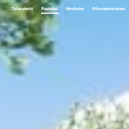
Talopaketti
Puutalot
Hirsitalot
Piharakennukset