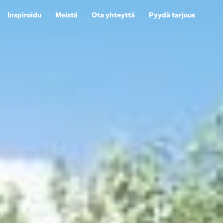
Inspiroidu
Meistä
Ota yhteyttä
Pyydä tarjous