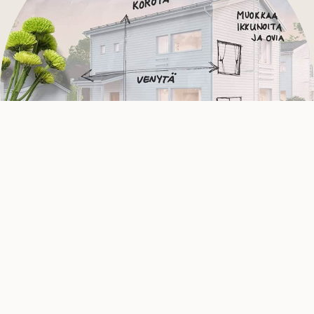
MUOKATTAVUUS
Muokkaa itsellesi yksilöllinen