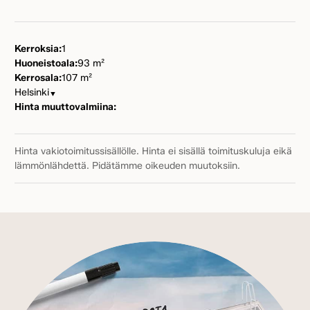
Kerroksia:
1
Huoneistoala:
93 m²
Kerrosala:
107 m²
Helsinki
▼
Hinta muuttovalmiina:
Hinta vakiotoimitussisällölle. Hinta ei sisällä toimituskuluja eikä
lämmönlähdettä. Pidätämme oikeuden muutoksiin.