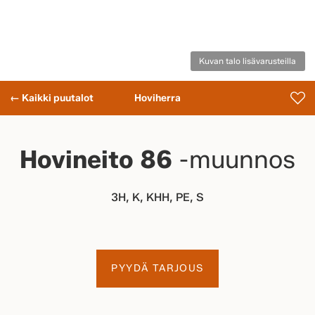
Kuvan talo lisävarusteilla
← Kaikki puutalot
Hoviherra
Hovineito 86
-muunnos
3H, K, KHH, PE, S
PYYDÄ TARJOUS